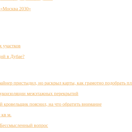
 «Москва 2030»
х участков
ий в Дубае?
зайнер пристыдил, но раскрыл карты, как грамотно подобрать п
вукоизоляции межэтажных перекрытий
й кровельщик пояснил, на что обратить внимание
 кв м.
? Бессмысленный вопрос