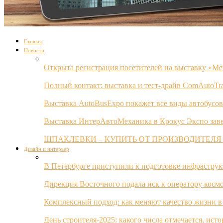
Главная
Новости
Открыта регистрация посетителей на выставку «Ме
Полный контакт: выставка и тест-драйв ComAutoTr
Выставка AutoBusExpo покажет все виды автобусов
Выставка ИнтерАвтоМеханика в Крокус Экспо заве
ШПАКЛЕВКИ – КУПИТЬ ОТ ПРОИЗВОДИТЕЛЯ
Дизайн и интерьер
В Петербурге приступили к подготовке инфрастру
Дирекция Восточного подала иск к оператору косм
Комплексный подход: как меняют качество жизни в
День строителя-2025: какого числа отмечается, ист