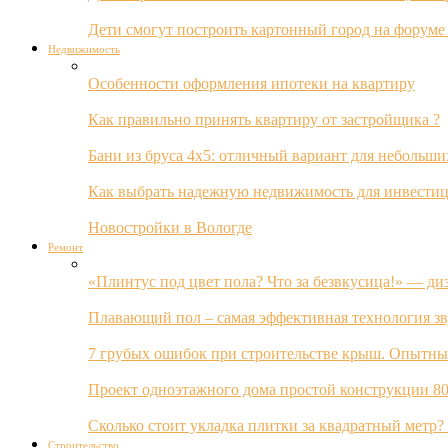
Дети смогут построить картонный город на форуме
Недвижимость
Особенности оформления ипотеки на квартиру
Как правильно принять квартиру от застройщика ?
Бани из бруса 4х5: отличный вариант для небольши
Как выбрать надежную недвижимость для инвестиц
Новостройки в Вологде
Ремонт
«Плинтус под цвет пола? Что за безвкусица!» — ди
Плавающий пол – самая эффективная технология з
7 грубых ошибок при строительстве крыш. Опытны
Проект одноэтажного дома простой конструкции 80
Сколько стоит укладка плитки за квадратный метр
Строительство