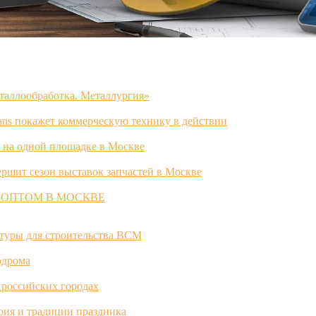
таллообработка. Металлургия»
ans покажет коммерческую технику в действии
 на одной площадке в Москве
ршит сезон выставок запчастей в Москве
 ОПТОМ В МОСКВЕ
ктуры для строительства ВСМ
одрома
 российских городах
ория и традиции праздника