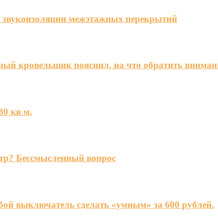
я звукоизоляции межэтажных перекрытий
ный кровельщик пояснил, на что обратить вниман
0 кв м.
етр? Бессмысленный вопрос
бой выключатель сделать «умным» за 600 рублей.