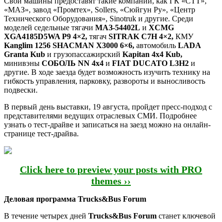
Свои машины предоставят такие компании, как ГК «СТТ»,
«МАЗ», завод «Промтех», Sollers, «Сюйгун Ру», «Центр
Технического Оборудования», Sinotruk и другие. Среди
моделей седельные тягачи
МАЗ-54402L
и
XCMG
XGA4185D5WA P9 4×2,
тягач
SITRAK C7H 4×2,
КМУ
Kanglim 1256 SHACMAN X3000 6×6,
автомобиль
LADA
Granta Kub
и грузопассажирский
Kapitan 4х4 Kub,
минивэны
СОБОЛЬ NN 4х4
и
FIAT DUCATO L3H2
и
другие. В ходе заезда будет возможность изучить технику на
гибкость управления, парковку, развороты и выносливость
подвески.
В первый день выставки, 19 августа, пройдет пресс-подход с
представителями ведущих отраслевых СМИ. Подробнее
узнать о тест-драйве и записаться на заезд можно на онлайн-
странице тест-драйва.
Click here to preview your posts with PRO
themes ››
Деловая программа Trucks&Bus Forum
В течение четырех дней
Trucks&Bus Forum
станет ключевой