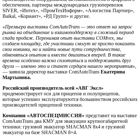
обеспечения, партнеры международных грузоперевозок
SIVER, «Интех», «ПромТехИнформ», «Алогистик Партнер»,
Baikal, «Кориант», «РД Групп» и другие.
«Премьера выставки ComAutoTrans — это ответ на запрос
рынка на объединение и взаимоподдержку в сложный период
спада продаж. Перенимая опыт выставки COMvex, мы
создаем площадку, где участники смогут не просто показать
свои новинки, но и найти новые пути сотрудничества,
обменяться опытом и вместе двигаться вперед. В такие
времена особенно важно сплотиться и поддерживать друг
друга — именно это и станет сердцем нашего мероприятия»,
— заявила директор выставки ComAutoTrans
Екатерина
Мартынова.
Российский производитель осей «АВГ Эксл»
продемонстрирует оси для прицепов и полуприцепов,
которые успешно эксплуатируются большинством российских
производителей прицепной техники.
Компания «АВТОСПЕЦМИССИЯ»
представит на выставке
ComAutoTrans два КМУ для эвакуации крупногабаритной
техники: грузовой эвакуатор SHACMAN 8х4 и грузовой
эвакуатор на базе SHACMAN 8×4.