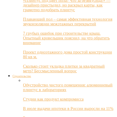
«Плинтус под цвет пола? Что за безвкусица!» —
дизайнер пристыдил, но раскрыл карты, как
грамотно подобрать плинтус
Плавающий пол – самая эффективная технология
звукоизоляции межэтажных перекрытий
7 грубых ошибок при строительстве крыш.
Опытный кровельщик пояснил, на что обратить
внимание
Проект одноэтажного дома простой конструкции
80 кв м.
Сколько стоит укладка плитки за квадратный
метр? Бессмысленный вопрос
Строительство
Обустройство чистого помещения: алюминиевый
плинтус в лабораториях
Студии как продукт компромисса
В июле выдачи ипотеки в России выросли на 11%