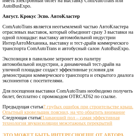
иметь электронный билет на выставку ComAutoTrans или
AutoBusExpo.
Август. Крокус Эспо. АвтоКластер
ComAutoTrans является неотъемлемой частью АвтоКластера
отраслевых выставок, который объединит сразу 3 выставки на
одной площадке: выставку автомобильной индустрии
ИнтерАвтоМеханика, выставку и тест-драйв коммерческого
транспорта ComAutoTrans и автобусный салон AutoBusExpo.
Экспозиция в павильоне затронет всю палитру
автомобильной индустрии, а динамичный тест-драйв на
уличной площадке создаст эффективные условия для
демонстрации коммерческого транспорта и открытого диалога
экспонентов с посетителями.
Для посещения выставки ComAutoTrans необходимо получить
билет, бесплатно с промокодом OTRCAT62 по ссылке.
Предыдущая статья
7 грубых ошибок при строительстве крыш.
Опытный кровельщик пояснил, на что обратить внимание
Следующая статья
Плавающий пол – самая эффективная
технология звукоизоляции межэтажных перекрытий
ЭТО МОЖЕТ БЫТЬ ИНТЕРЕСНО
ЕЩЕ ОТ АВТОРА