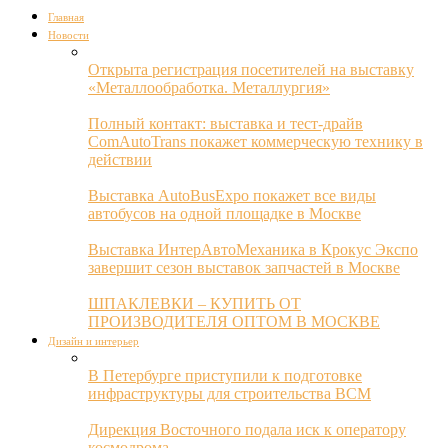
Главная
Новости
Открыта регистрация посетителей на выставку
«Металлообработка. Металлургия»
Полный контакт: выставка и тест-драйв
ComAutoTrans покажет коммерческую технику в
действии
Выставка AutoBusExpo покажет все виды
автобусов на одной площадке в Москве
Выставка ИнтерАвтоМеханика в Крокус Экспо
завершит сезон выставок запчастей в Москве
ШПАКЛЕВКИ – КУПИТЬ ОТ
ПРОИЗВОДИТЕЛЯ ОПТОМ В МОСКВЕ
Дизайн и интерьер
В Петербурге приступили к подготовке
инфраструктуры для строительства ВСМ
Дирекция Восточного подала иск к оператору
космодрома