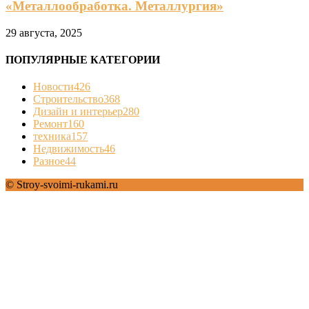
«Металлообработка. Металлургия»
29 августа, 2025
ПОПУЛЯРНЫЕ КАТЕГОРИИ
Новости
426
Строительство
368
Дизайн и интерьер
280
Ремонт
160
техника
157
Недвижимость
46
Разное
44
© Stroy-svoimi-rukami.ru