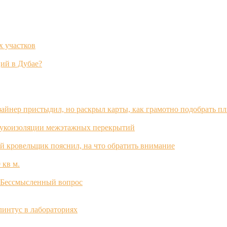
х участков
ий в Дубае?
зайнер пристыдил, но раскрыл карты, как грамотно подобрать п
вукоизоляции межэтажных перекрытий
й кровельщик пояснил, на что обратить внимание
 кв м.
? Бессмысленный вопрос
интус в лабораториях