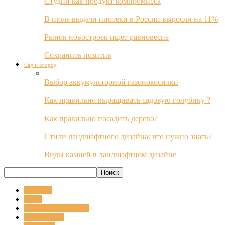
Студии как продукт компромисса
В июле выдачи ипотеки в России выросли на 11%
Рынок новостроек ищет равновесие
Сохранить позитив
Сад и огород
Выбор аккумуляторной газонокосилки
Как правильно выращивать садовую голубику ?
Как правильно посадить дерево?
Стили ландшафтного дизайна: что нужно знать?
Виды камней в ландшафтном дизайне
erhfitybz
Авто
Дизайн и интерьер
Документы