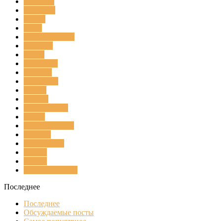
Здоровье
Игрушки
Лодки
Мода
Недвижимость
Новости
Обувь
Общество
подарки
Предметы
Разное
Ремонт
Сад и огород
Спорт
Строительство
техника
Технологии
услуги
цветок
Электромобили
Последнее
Последнее
Обсуждаемые посты