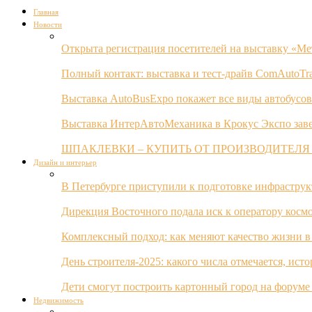
Главная
Новости
Открыта регистрация посетителей на выставку «Ме
Полный контакт: выставка и тест-драйв ComAutoTr
Выставка AutoBusExpo покажет все виды автобусов
Выставка ИнтерАвтоМеханика в Крокус Экспо заве
ШПАКЛЕВКИ – КУПИТЬ ОТ ПРОИЗВОДИТЕЛЯ
Дизайн и интерьер
В Петербурге приступили к подготовке инфрастру
Дирекция Восточного подала иск к оператору косм
Комплексный подход: как меняют качество жизни в
День строителя-2025: какого числа отмечается, ист
Дети смогут построить картонный город на форуме
Недвижимость