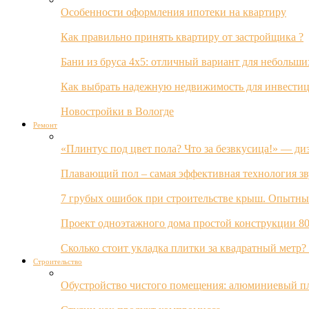
Особенности оформления ипотеки на квартиру
Как правильно принять квартиру от застройщика ?
Бани из бруса 4х5: отличный вариант для небольши
Как выбрать надежную недвижимость для инвестиц
Новостройки в Вологде
Ремонт
«Плинтус под цвет пола? Что за безвкусица!» — ди
Плавающий пол – самая эффективная технология з
7 грубых ошибок при строительстве крыш. Опытны
Проект одноэтажного дома простой конструкции 80
Сколько стоит укладка плитки за квадратный метр
Строительство
Обустройство чистого помещения: алюминиевый пл