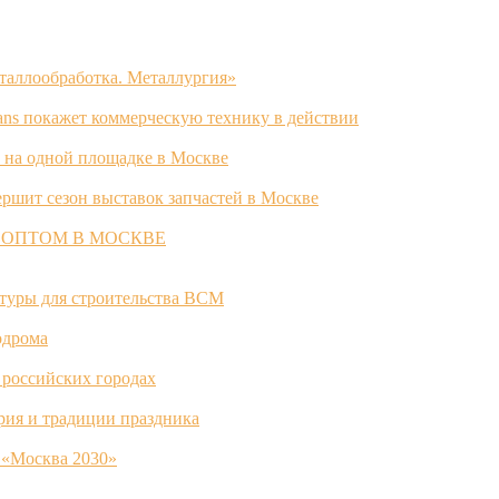
таллообработка. Металлургия»
ans покажет коммерческую технику в действии
 на одной площадке в Москве
ршит сезон выставок запчастей в Москве
 ОПТОМ В МОСКВЕ
ктуры для строительства ВСМ
одрома
 российских городах
ория и традиции праздника
 «Москва 2030»