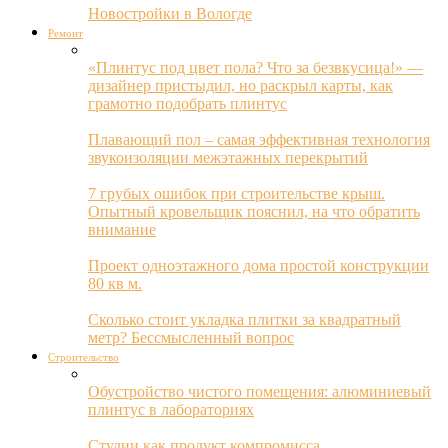
Новостройки в Вологде
Ремонт
«Плинтус под цвет пола? Что за безвкусица!» —
дизайнер пристыдил, но раскрыл карты, как
грамотно подобрать плинтус
Плавающий пол – самая эффективная технология
звукоизоляции межэтажных перекрытий
7 грубых ошибок при строительстве крыш.
Опытный кровельщик пояснил, на что обратить
внимание
Проект одноэтажного дома простой конструкции
80 кв м.
Сколько стоит укладка плитки за квадратный
метр? Бессмысленный вопрос
Строительство
Обустройство чистого помещения: алюминиевый
плинтус в лабораториях
Студии как продукт компромисса