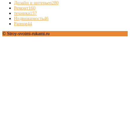
Дизайн и интерьер
280
Ремонт
160
техника
157
Недвижимость
46
Разное
44
© Stroy-svoimi-rukami.ru