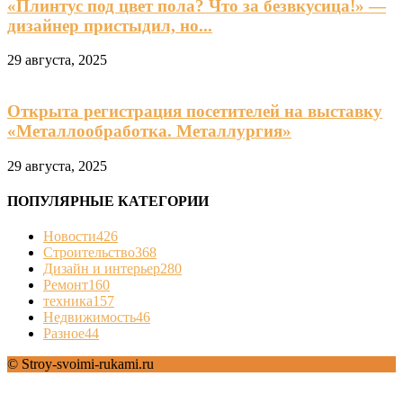
«Плинтус под цвет пола? Что за безвкусица!» —
дизайнер пристыдил, но...
29 августа, 2025
Открыта регистрация посетителей на выставку
«Металлообработка. Металлургия»
29 августа, 2025
ПОПУЛЯРНЫЕ КАТЕГОРИИ
Новости
426
Строительство
368
Дизайн и интерьер
280
Ремонт
160
техника
157
Недвижимость
46
Разное
44
© Stroy-svoimi-rukami.ru