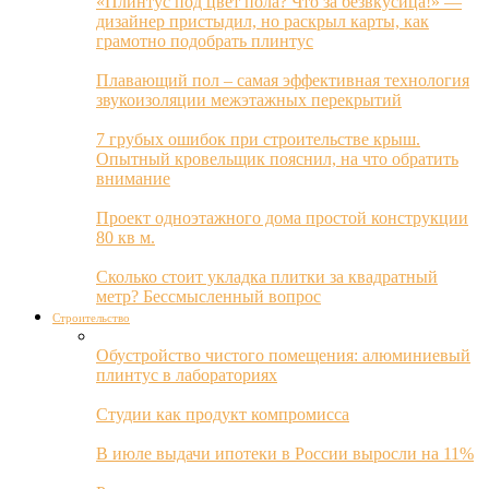
«Плинтус под цвет пола? Что за безвкусица!» —
дизайнер пристыдил, но раскрыл карты, как
грамотно подобрать плинтус
Плавающий пол – самая эффективная технология
звукоизоляции межэтажных перекрытий
7 грубых ошибок при строительстве крыш.
Опытный кровельщик пояснил, на что обратить
внимание
Проект одноэтажного дома простой конструкции
80 кв м.
Сколько стоит укладка плитки за квадратный
метр? Бессмысленный вопрос
Строительство
Обустройство чистого помещения: алюминиевый
плинтус в лабораториях
Студии как продукт компромисса
В июле выдачи ипотеки в России выросли на 11%