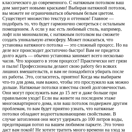
классического до современного. С натяжным потолком ваш
дом заиграет новыми красками! Выбирая натяжной потолок,
вы можете не ограничиваться обычным белым цветом.
Существует множество текстур и оттенков! Главное —
подобрать то, что будет гармонично смотреться с остальным
помещением. А если у вас есть любимый стиль, например,
лофт или минимализм, с натяжным потолком вы сможете
создать уникальную атмосферу. Может показаться, что
установка натяжного потолка — это сложный процесс. Но на
деле все происходит достаточно быстро! Вам не придется
долго ждать — обычно установка занимает всего несколько
часов. Что хорошего в этом процессе? Практически нет грязи
и пыли! Профессионалы делают свою работу без всяких
лишних вмешательств, и вам не понадобится убирать после
их работы. Это, согласитесь, приятно! Когда мы выбираем
что-то для дома, нам важно, чтобы это прослужило как можно
дольше. Натяжные потолки известны своей долговечностью.
Они могут прослужить вам до 15 лет и даже больше при
правильном уходе! Если вы живете на последнем этаже
многоквартирного дома, или ваш потолок подвержен другим
проблемам, то вам будет приятно узнать, что натяжные
потолки обладают водоотталкивающими свойствами. В
случае затопления они могут удержать до 100 литров воды,
предотвращая потоп на вашем любимом паркете. Это точно
даст вам покой! Не хотите тратить много времени на уход за