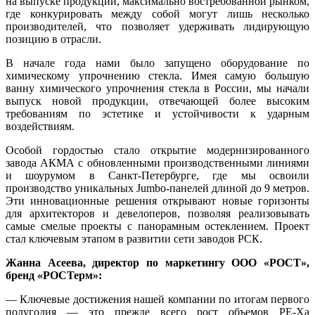
на выпуске продукции, максимально востребованной рынком,
где конкурировать между собой могут лишь несколько
производителей, что позволяет удерживать лидирующую
позицию в отрасли.
В начале года нами было запущено оборудование по
химическому упрочнению стекла. Имея самую большую
ванну химического упрочнения стекла в России, мы начали
выпуск новой продукции, отвечающей более высоким
требованиям по эстетике и устойчивости к ударным
воздействиям.
Особой гордостью стало открытие модернизированного
завода АКМА c обновленными производственными линиями
и шоурумом в Санкт-Петербурге, где мы освоили
производство уникальных Jumbo-панелей длиной до 9 метров.
Эти инновационные решения открывают новые горизонты
для архитекторов и девелоперов, позволяя реализовывать
самые смелые проекты с панорамным остеклением. Проект
стал ключевым этапом в развитии сети заводов РСК.
Жанна Асеева, директор по маркетингу ООО «РОСТ»,
бренд «РОСТерм»:
— Ключевые достижения нашей компании по итогам первого
полугодия — это прежде всего рост объемов PE-Xa