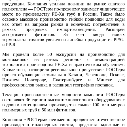
продукции. Компания усилила позиции на рынке сшитого
полиэтилена — РОСТерм по-прежнему занимает лидирующее
место по производству PE-Xa труб в России. Также было
освоено массовое производство гибкой подводки для воды
как ответ на запросы рынка и конечных потребителей в
рамках программы импортозамещения. Расширен
ассортимент фитингов. За счет ввода новых
термопластавтоматов увеличена линейка продукции из PPSU
и PP-R.
Мы провели более 50 экскурсий на производство для
монтажников из разных регионов с демонстрацией
технологии производства PE-Xa и практическим обучением.
Кроме того, расширили региональное присутствие. РОСТерм
провел обучающие семинары в Казани, Череповце, Пскове,
Нижнем Новгороде, Екатеринбурге и Минске для
профессионалов рынка и расширил географию поставок.
Текущие производственные мощности компании РОСТерм
составляют 36 единиц высокотехнологичного оборудования с
годовым потенциалом производства свыше 100 млн метров
полимерных труб и 50 млн фитингов.
Компания «РОСТерм» неизменно продвигает отечественное
производство инженерных систем, предлагая надежные и