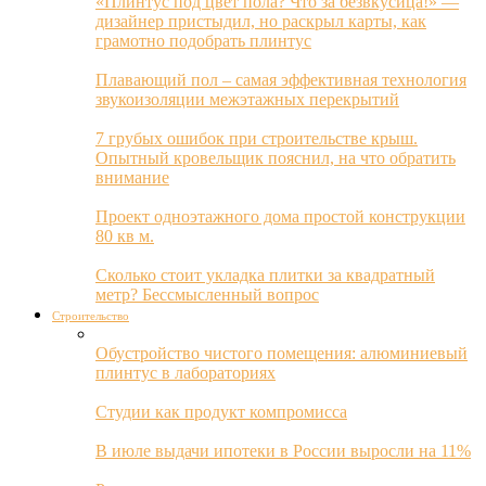
«Плинтус под цвет пола? Что за безвкусица!» —
дизайнер пристыдил, но раскрыл карты, как
грамотно подобрать плинтус
Плавающий пол – самая эффективная технология
звукоизоляции межэтажных перекрытий
7 грубых ошибок при строительстве крыш.
Опытный кровельщик пояснил, на что обратить
внимание
Проект одноэтажного дома простой конструкции
80 кв м.
Сколько стоит укладка плитки за квадратный
метр? Бессмысленный вопрос
Строительство
Обустройство чистого помещения: алюминиевый
плинтус в лабораториях
Студии как продукт компромисса
В июле выдачи ипотеки в России выросли на 11%