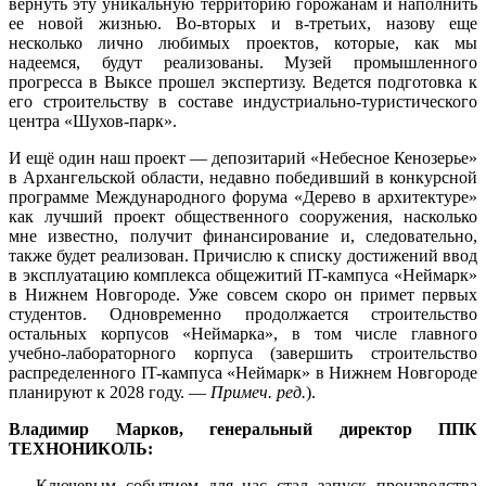
вернуть эту уникальную территорию горожанам и наполнить
ее новой жизнью. Во-вторых и в-третьих, назову еще
несколько лично любимых проектов, которые, как мы
надеемся, будут реализованы. Музей промышленного
прогресса в Выксе прошел экспертизу. Ведется подготовка к
его строительству в составе индустриально-туристического
центра «Шухов-парк».
И ещё один наш проект — депозитарий «Небесное Кенозерье»
в Архангельской области, недавно победивший в конкурсной
программе Международного форума «Дерево в архитектуре»
как лучший проект общественного сооружения, насколько
мне известно, получит финансирование и, следовательно,
также будет реализован. Причислю к списку достижений ввод
в эксплуатацию комплекса общежитий IT-кампуса «Неймарк»
в Нижнем Новгороде. Уже совсем скоро он примет первых
студентов. Одновременно продолжается строительство
остальных корпусов «Неймарка», в том числе главного
учебно-лабораторного корпуса (завершить строительство
распределенного IT-кампуса «Неймарк» в Нижнем Новгороде
планируют к 2028 году. —
Примеч. ред.
).
Владимир Марков, генеральный директор ППК
ТЕХНОНИКОЛЬ:
— Ключевым событием для нас стал запуск производства