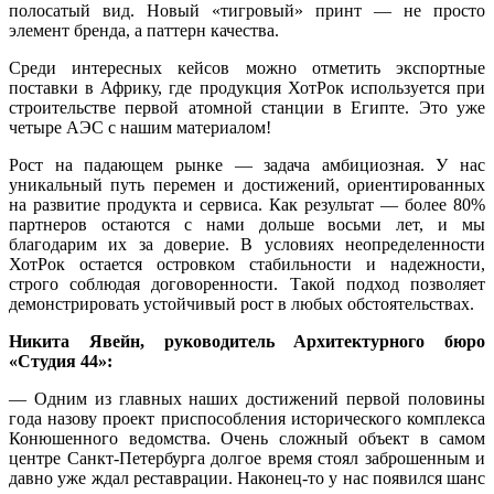
полосатый вид. Новый «тигровый» принт — не просто
элемент бренда, а паттерн качества.
Среди интересных кейсов можно отметить экспортные
поставки в Африку, где продукция ХотРок используется при
строительстве первой атомной станции в Египте. Это уже
четыре АЭС с нашим материалом!
Рост на падающем рынке — задача амбициозная. У нас
уникальный путь перемен и достижений, ориентированных
на развитие продукта и сервиса. Как результат — более 80%
партнеров остаются с нами дольше восьми лет, и мы
благодарим их за доверие. В условиях неопределенности
ХотРок остается островком стабильности и надежности,
строго соблюдая договоренности. Такой подход позволяет
демонстрировать устойчивый рост в любых обстоятельствах.
Никита Явейн, руководитель Архитектурного бюро
«Студия 44»:
— Одним из главных наших достижений первой половины
года назову проект приспособления исторического комплекса
Конюшенного ведомства. Очень сложный объект в самом
центре Санкт-Петербурга долгое время стоял заброшенным и
давно уже ждал реставрации. Наконец-то у нас появился шанс