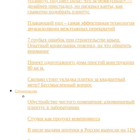
«Плинтус под цвет пола? Что за безвкусица!» —
дизайнер пристыдил, но раскрыл карты, как
грамотно подобрать плинтус
Плавающий пол – самая эффективная технология
звукоизоляции межэтажных перекрытий
7 грубых ошибок при строительстве крыш.
Опытный кровельщик пояснил, на что обратить
внимание
Проект одноэтажного дома простой конструкции
80 кв м.
Сколько стоит укладка плитки за квадратный
метр? Бессмысленный вопрос
Строительство
Обустройство чистого помещения: алюминиевый
плинтус в лабораториях
Студии как продукт компромисса
В июле выдачи ипотеки в России выросли на 11%