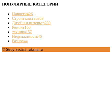
ПОПУЛЯРНЫЕ КАТЕГОРИИ
Новости
426
Строительство
368
Дизайн и интерьер
280
Ремонт
160
техника
157
Недвижимость
46
Разное
44
© Stroy-svoimi-rukami.ru