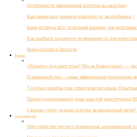
Особенности оформления ипотеки на квартиру
Как правильно принять квартиру от застройщика ?
Бани из бруса 4х5: отличный вариант для небольши
Как выбрать надежную недвижимость для инвестиц
Новостройки в Вологде
Ремонт
«Плинтус под цвет пола? Что за безвкусица!» — ди
Плавающий пол – самая эффективная технология з
7 грубых ошибок при строительстве крыш. Опытны
Проект одноэтажного дома простой конструкции 80
Сколько стоит укладка плитки за квадратный метр
Строительство
Обустройство чистого помещения: алюминиевый пл