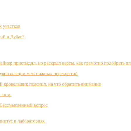
х участков
ий в Дубае?
зайнер пристыдил, но раскрыл карты, как грамотно подобрать п
вукоизоляции межэтажных перекрытий
й кровельщик пояснил, на что обратить внимание
 кв м.
? Бессмысленный вопрос
интус в лабораториях