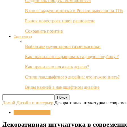
Студии как продукт компромисса
В июле выдачи ипотеки в России выросли на 11%
Рынок новостроек ищет равновесие
Сохранить позитив
Сад и огород
Выбор аккумуляторной газонокосилки
Как правильно выращивать садовую голубику ?
Как правильно посадить дерево?
Стили ландшафтного дизайна: что нужно знать?
Виды камней в ландшафтном дизайне
Домой
Дизайн и интерьер
Декоративная штукатурка в совреме
Дизайн и интерьер
Декоративная штукатурка в современн