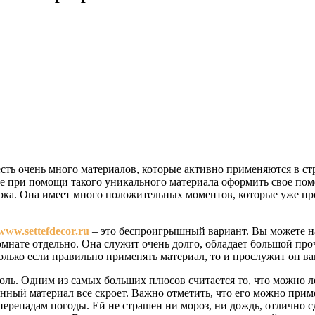
сть очень много материалов, которые активно применяются в стр
те при помощи такого уникального материала оформить свое по
урка. Она имеет много положительных моментов, которые уже п
www.settefdecor.ru
– это беспроигрышный вариант. Вы можете н
омнате отдельно. Она служит очень долго, обладает большой пр
олько если правильно применять материал, то и прослужит он ва
ль. Одним из самых больших плюсов считается то, что можно ле
данный материал все скроет. Важно отметить, что его можно при
к перепадам погоды. Ей не страшен ни мороз, ни дождь, отлично