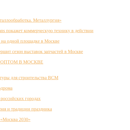
таллообработка. Металлургия»
ans покажет коммерческую технику в действии
 на одной площадке в Москве
ршит сезон выставок запчастей в Москве
 ОПТОМ В МОСКВЕ
ктуры для строительства ВСМ
одрома
 российских городах
ория и традиции праздника
 «Москва 2030»