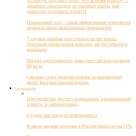
«Плинтус под цвет пола? Что за безвкусица!» —
дизайнер пристыдил, но раскрыл карты, как
грамотно подобрать плинтус
Плавающий пол – самая эффективная технология
звукоизоляции межэтажных перекрытий
7 грубых ошибок при строительстве крыш.
Опытный кровельщик пояснил, на что обратить
внимание
Проект одноэтажного дома простой конструкции
80 кв м.
Сколько стоит укладка плитки за квадратный
метр? Бессмысленный вопрос
Строительство
Обустройство чистого помещения: алюминиевый
плинтус в лабораториях
Студии как продукт компромисса
В июле выдачи ипотеки в России выросли на 11%