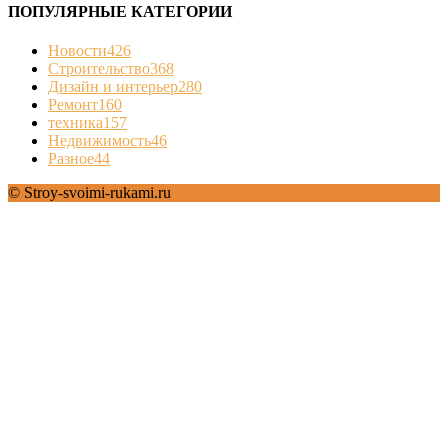
ПОПУЛЯРНЫЕ КАТЕГОРИИ
Новости
426
Строительство
368
Дизайн и интерьер
280
Ремонт
160
техника
157
Недвижимость
46
Разное
44
© Stroy-svoimi-rukami.ru