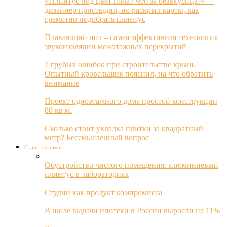
«Плинтус под цвет пола? Что за безвкусица!» —
дизайнер пристыдил, но раскрыл карты, как
грамотно подобрать плинтус
Плавающий пол – самая эффективная технология
звукоизоляции межэтажных перекрытий
7 грубых ошибок при строительстве крыш.
Опытный кровельщик пояснил, на что обратить
внимание
Проект одноэтажного дома простой конструкции
80 кв м.
Сколько стоит укладка плитки за квадратный
метр? Бессмысленный вопрос
Строительство
Обустройство чистого помещения: алюминиевый
плинтус в лабораториях
Студии как продукт компромисса
В июле выдачи ипотеки в России выросли на 11%