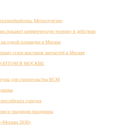
таллообработка. Металлургия»
ans покажет коммерческую технику в действии
 на одной площадке в Москве
ршит сезон выставок запчастей в Москве
 ОПТОМ В МОСКВЕ
ктуры для строительства ВСМ
одрома
 российских городах
ория и традиции праздника
 «Москва 2030»