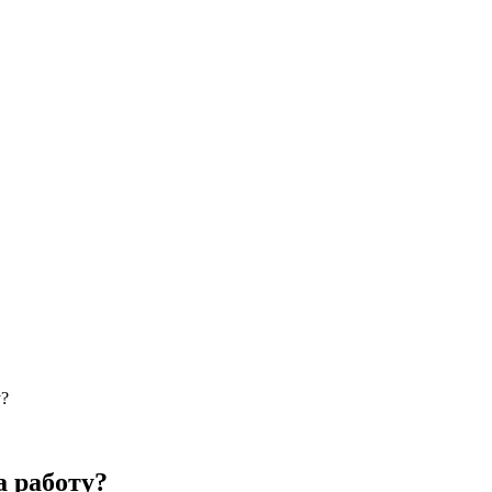
у?
а работу?