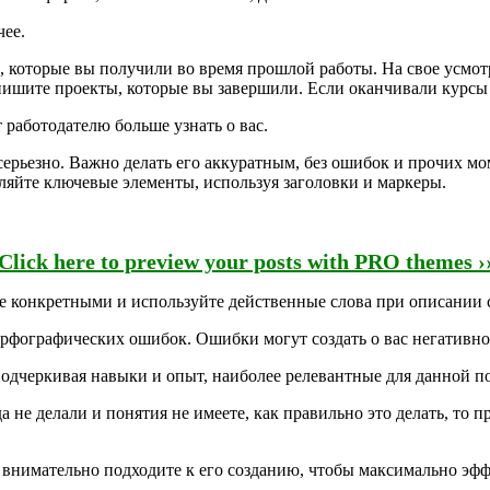
чее.
, которые вы получили во время прошлой работы. На свое усмо
пишите проекты, которые вы завершили. Если оканчивали курсы 
 работодателю больше узнать о вас.
рьезно. Важно делать его аккуратным, без ошибок и прочих мом
яйте ключевые элементы, используя заголовки и маркеры.
Click here to preview your posts with PRO themes ›
те конкретными и используйте действенные слова при описании 
фографических ошибок. Ошибки могут создать о вас негативное 
одчеркивая навыки и опыт, наиболее релевантные для данной п
 не делали и понятия не имеете, как правильно это делать, то п
 внимательно подходите к его созданию, чтобы максимально эф