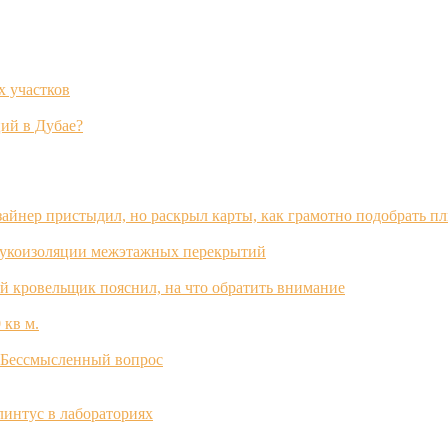
х участков
ий в Дубае?
зайнер пристыдил, но раскрыл карты, как грамотно подобрать п
вукоизоляции межэтажных перекрытий
й кровельщик пояснил, на что обратить внимание
 кв м.
? Бессмысленный вопрос
интус в лабораториях