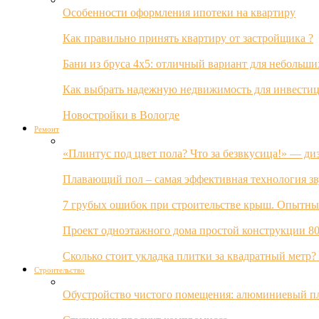
Особенности оформления ипотеки на квартиру
Как правильно принять квартиру от застройщика ?
Бани из бруса 4х5: отличный вариант для небольши
Как выбрать надежную недвижимость для инвестиц
Новостройки в Вологде
Ремонт
«Плинтус под цвет пола? Что за безвкусица!» — ди
Плавающий пол – самая эффективная технология з
7 грубых ошибок при строительстве крыш. Опытны
Проект одноэтажного дома простой конструкции 80
Сколько стоит укладка плитки за квадратный метр
Строительство
Обустройство чистого помещения: алюминиевый пл