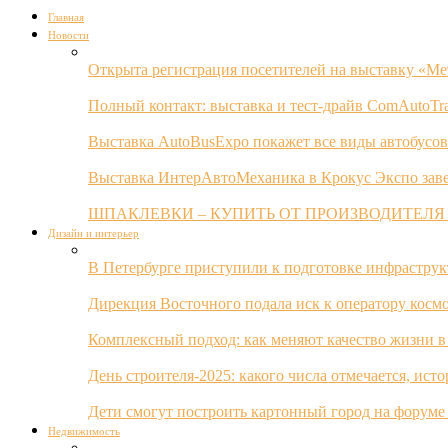
Главная
Новости
Открыта регистрация посетителей на выставку «Ме
Полный контакт: выставка и тест-драйв ComAutoTr
Выставка AutoBusExpo покажет все виды автобусов
Выставка ИнтерАвтоМеханика в Крокус Экспо заве
ШПАКЛЕВКИ – КУПИТЬ ОТ ПРОИЗВОДИТЕЛЯ
Дизайн и интерьер
В Петербурге приступили к подготовке инфрастру
Дирекция Восточного подала иск к оператору косм
Комплексный подход: как меняют качество жизни в
День строителя-2025: какого числа отмечается, ист
Дети смогут построить картонный город на форуме
Недвижимость