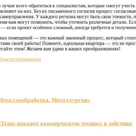
учше всего обратиться к специалистам, которые смогут учесть 
влияют на них. Без их письменного согласия процесс согласовани
самоуправления. У каждого региона могут быть свои тонкости, п
время вам могут позвонить, чтобы уточнить различные детали. Ес
е — если проект особенно сложный, иногда требуется и получени
лых помещений — это важный законный процесс, который стоит 
тами своей работы! Помните, идеальная квартира — это не прос
гайте этим! Желаем вам удачи в ваших преобразованиях!
области применения
«Металлообработка. Металлургия»
Trans покажет коммерческую технику в действии