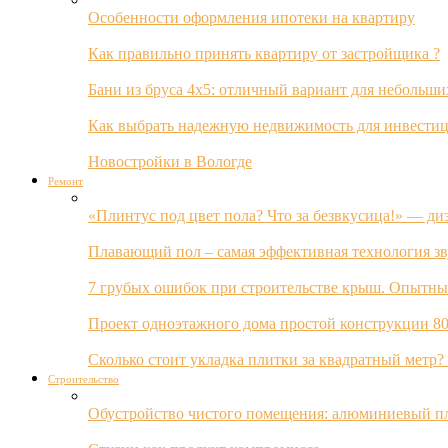
Особенности оформления ипотеки на квартиру
Как правильно принять квартиру от застройщика ?
Бани из бруса 4х5: отличный вариант для небольши
Как выбрать надежную недвижимость для инвестиц
Новостройки в Вологде
Ремонт
«Плинтус под цвет пола? Что за безвкусица!» — ди
Плавающий пол – самая эффективная технология з
7 грубых ошибок при строительстве крыш. Опытны
Проект одноэтажного дома простой конструкции 80
Сколько стоит укладка плитки за квадратный метр
Строительство
Обустройство чистого помещения: алюминиевый пл