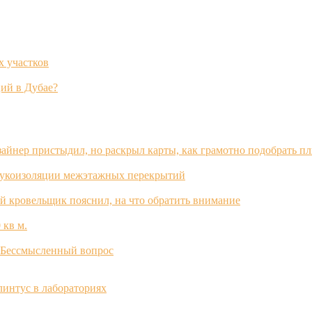
х участков
ий в Дубае?
зайнер пристыдил, но раскрыл карты, как грамотно подобрать п
вукоизоляции межэтажных перекрытий
й кровельщик пояснил, на что обратить внимание
 кв м.
? Бессмысленный вопрос
интус в лабораториях