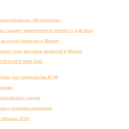
таллообработка. Металлургия»
ans покажет коммерческую технику в действии
 на одной площадке в Москве
ршит сезон выставок запчастей в Москве
 ОПТОМ В МОСКВЕ
ктуры для строительства ВСМ
одрома
 российских городах
ория и традиции праздника
 «Москва 2030»