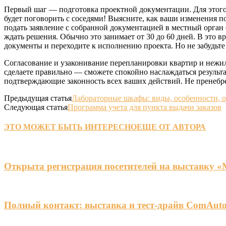
Первый шаг — подготовка проектной документации. Для этого л
будет поговорить с соседями! Выясните, как ваши изменения по
подать заявление с собранной документацией в местный орган 
ждать решения. Обычно это занимает от 30 до 60 дней. В это 
документы и переходите к исполнению проекта. Но не забудьт
Согласование и узаконивание перепланировки квартир и нежи
сделаете правильно — сможете спокойно наслаждаться результа
подтверждающие законность всех ваших действий. Не пренебре
Предыдущая статья
Лабораторные шкафы: виды, особенности, 
Следующая статья
Программа учета для пункта выдачи заказов
ЭТО МОЖЕТ БЫТЬ ИНТЕРЕСНО
ЕЩЕ ОТ АВТОРА
Открыта регистрация посетителей на выставку 
Полный контакт: выставка и тест-драйв ComAuto