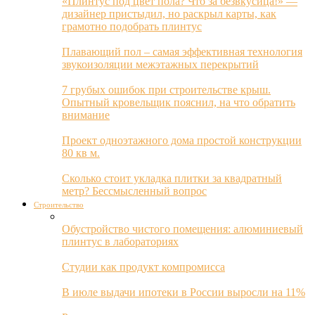
«Плинтус под цвет пола? Что за безвкусица!» —
дизайнер пристыдил, но раскрыл карты, как
грамотно подобрать плинтус
Плавающий пол – самая эффективная технология
звукоизоляции межэтажных перекрытий
7 грубых ошибок при строительстве крыш.
Опытный кровельщик пояснил, на что обратить
внимание
Проект одноэтажного дома простой конструкции
80 кв м.
Сколько стоит укладка плитки за квадратный
метр? Бессмысленный вопрос
Строительство
Обустройство чистого помещения: алюминиевый
плинтус в лабораториях
Студии как продукт компромисса
В июле выдачи ипотеки в России выросли на 11%