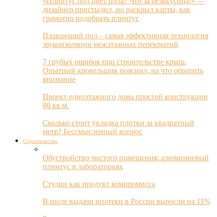
«Плинтус под цвет пола? Что за безвкусица!» —
дизайнер пристыдил, но раскрыл карты, как
грамотно подобрать плинтус
Плавающий пол – самая эффективная технология
звукоизоляции межэтажных перекрытий
7 грубых ошибок при строительстве крыш.
Опытный кровельщик пояснил, на что обратить
внимание
Проект одноэтажного дома простой конструкции
80 кв м.
Сколько стоит укладка плитки за квадратный
метр? Бессмысленный вопрос
Строительство
Обустройство чистого помещения: алюминиевый
плинтус в лабораториях
Студии как продукт компромисса
В июле выдачи ипотеки в России выросли на 11%