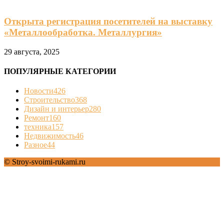
Открыта регистрация посетителей на выставку
«Металлообработка. Металлургия»
29 августа, 2025
ПОПУЛЯРНЫЕ КАТЕГОРИИ
Новости
426
Строительство
368
Дизайн и интерьер
280
Ремонт
160
техника
157
Недвижимость
46
Разное
44
© Stroy-svoimi-rukami.ru