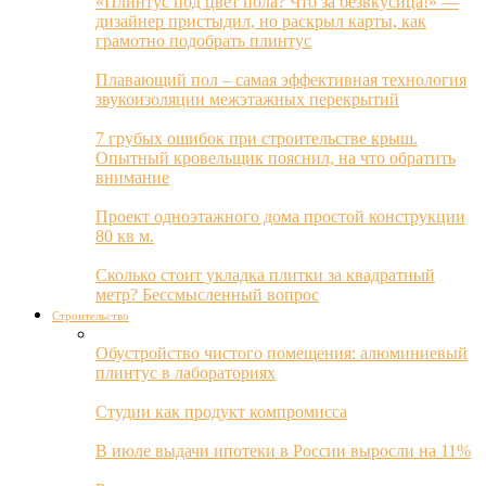
«Плинтус под цвет пола? Что за безвкусица!» —
дизайнер пристыдил, но раскрыл карты, как
грамотно подобрать плинтус
Плавающий пол – самая эффективная технология
звукоизоляции межэтажных перекрытий
7 грубых ошибок при строительстве крыш.
Опытный кровельщик пояснил, на что обратить
внимание
Проект одноэтажного дома простой конструкции
80 кв м.
Сколько стоит укладка плитки за квадратный
метр? Бессмысленный вопрос
Строительство
Обустройство чистого помещения: алюминиевый
плинтус в лабораториях
Студии как продукт компромисса
В июле выдачи ипотеки в России выросли на 11%