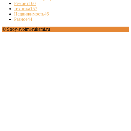
Ремонт
160
техника
157
Недвижимость
46
Разное
44
© Stroy-svoimi-rukami.ru