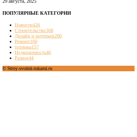
29 августа, 2025
ПОПУЛЯРНЫЕ КАТЕГОРИИ
Новости
426
Строительство
368
Дизайн и интерьер
280
Ремонт
160
техника
157
Недвижимость
46
Разное
44
© Stroy-svoimi-rukami.ru