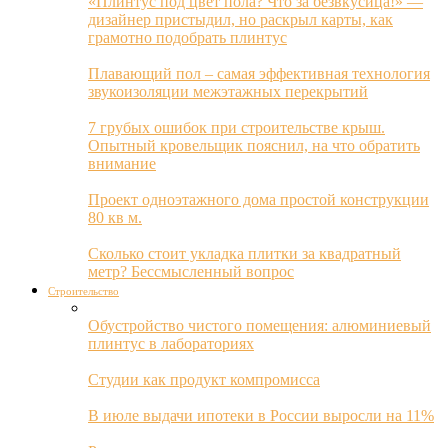
«Плинтус под цвет пола? Что за безвкусица!» —
дизайнер пристыдил, но раскрыл карты, как
грамотно подобрать плинтус
Плавающий пол – самая эффективная технология
звукоизоляции межэтажных перекрытий
7 грубых ошибок при строительстве крыш.
Опытный кровельщик пояснил, на что обратить
внимание
Проект одноэтажного дома простой конструкции
80 кв м.
Сколько стоит укладка плитки за квадратный
метр? Бессмысленный вопрос
Строительство
Обустройство чистого помещения: алюминиевый
плинтус в лабораториях
Студии как продукт компромисса
В июле выдачи ипотеки в России выросли на 11%