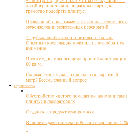
«Плинтус под цвет пола? Что за безвкусица!» —
дизайнер пристыдил, но раскрыл карты, как
грамотно подобрать плинтус
Плавающий пол – самая эффективная технология
звукоизоляции межэтажных перекрытий
7 грубых ошибок при строительстве крыш.
Опытный кровельщик пояснил, на что обратить
внимание
Проект одноэтажного дома простой конструкции
80 кв м.
Сколько стоит укладка плитки за квадратный
метр? Бессмысленный вопрос
Строительство
Обустройство чистого помещения: алюминиевый
плинтус в лабораториях
Студии как продукт компромисса
В июле выдачи ипотеки в России выросли на 11%