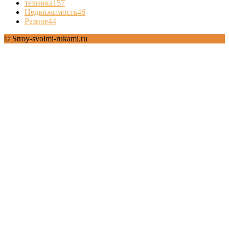
техника
157
Недвижимость
46
Разное
44
© Stroy-svoimi-rukami.ru