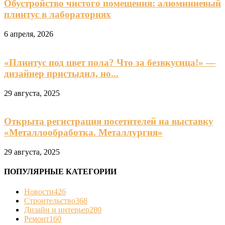
Обустройство чистого помещения: алюминиевый
плинтус в лабораториях
6 апреля, 2026
«Плинтус под цвет пола? Что за безвкусица!» —
дизайнер пристыдил, но...
29 августа, 2025
Открыта регистрация посетителей на выставку
«Металлообработка. Металлургия»
29 августа, 2025
ПОПУЛЯРНЫЕ КАТЕГОРИИ
Новости
426
Строительство
368
Дизайн и интерьер
280
Ремонт
160