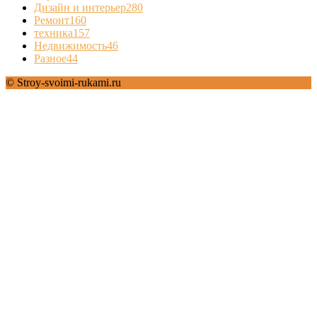
Дизайн и интерьер
280
Ремонт
160
техника
157
Недвижимость
46
Разное
44
© Stroy-svoimi-rukami.ru