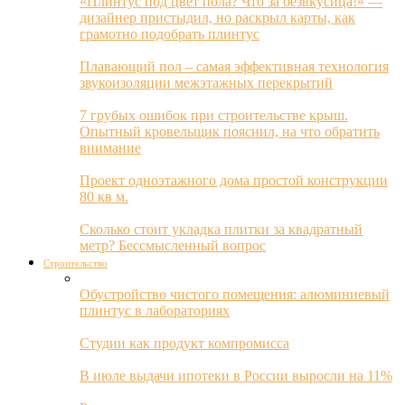
«Плинтус под цвет пола? Что за безвкусица!» —
дизайнер пристыдил, но раскрыл карты, как
грамотно подобрать плинтус
Плавающий пол – самая эффективная технология
звукоизоляции межэтажных перекрытий
7 грубых ошибок при строительстве крыш.
Опытный кровельщик пояснил, на что обратить
внимание
Проект одноэтажного дома простой конструкции
80 кв м.
Сколько стоит укладка плитки за квадратный
метр? Бессмысленный вопрос
Строительство
Обустройство чистого помещения: алюминиевый
плинтус в лабораториях
Студии как продукт компромисса
В июле выдачи ипотеки в России выросли на 11%