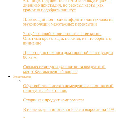
«Плинтус под цвет пола? Что за безвкусица!» —
дизайнер пристыдил, но раскрыл карты, как
грамотно подобрать плинтус
Плавающий пол – самая эффективная технология
звукоизоляции межэтажных перекрытий
7 грубых ошибок при строительстве крыш.
Опытный кровельщик пояснил, на что обратить
внимание
Проект одноэтажного дома простой конструкции
80 кв м.
Сколько стоит укладка плитки за квадратный
метр? Бессмысленный вопрос
Строительство
Обустройство чистого помещения: алюминиевый
плинтус в лабораториях
Студии как продукт компромисса
В июле выдачи ипотеки в России выросли на 11%