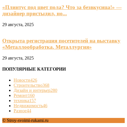
«Плинтус под цвет пола? Что за безвкусица!» —
дизайнер пристыдил, но...
29 августа, 2025
Открыта регистрация посетителей на выставку
«Металлообработка. Металлургия»
29 августа, 2025
ПОПУЛЯРНЫЕ КАТЕГОРИИ
Новости
426
Строительство
368
Дизайн и интерьер
280
Ремонт
160
техника
157
Недвижимость
46
Разное
44
© Stroy-svoimi-rukami.ru