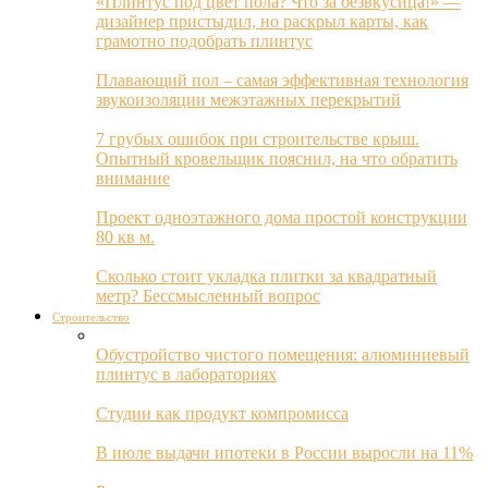
«Плинтус под цвет пола? Что за безвкусица!» —
дизайнер пристыдил, но раскрыл карты, как
грамотно подобрать плинтус
Плавающий пол – самая эффективная технология
звукоизоляции межэтажных перекрытий
7 грубых ошибок при строительстве крыш.
Опытный кровельщик пояснил, на что обратить
внимание
Проект одноэтажного дома простой конструкции
80 кв м.
Сколько стоит укладка плитки за квадратный
метр? Бессмысленный вопрос
Строительство
Обустройство чистого помещения: алюминиевый
плинтус в лабораториях
Студии как продукт компромисса
В июле выдачи ипотеки в России выросли на 11%