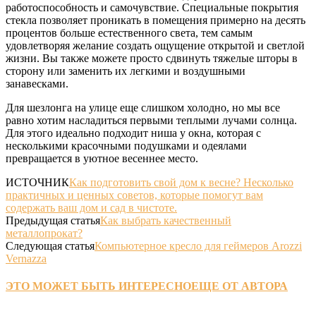
работоспособность и самочувствие. Специальные покрытия
стекла позволяет проникать в помещения примерно на десять
процентов больше естественного света, тем самым
удовлетворяя желание создать ощущение открытой и светлой
жизни. Вы также можете просто сдвинуть тяжелые шторы в
сторону или заменить их легкими и воздушными
занавесками.
Для шезлонга на улице еще слишком холодно, но мы все
равно хотим насладиться первыми теплыми лучами солнца.
Для этого идеально подходит ниша у окна, которая с
несколькими красочными подушками и одеялами
превращается в уютное весеннее место.
ИСТОЧНИК
Как подготовить свой дом к весне? Несколько
практичных и ценных советов, которые помогут вам
содержать ваш дом и сад в чистоте.
Предыдущая статья
Как выбрать качественный
металлопрокат?
Следующая статья
Компьютерное кресло для геймеров Arozzi
Vernazza
ЭТО МОЖЕТ БЫТЬ ИНТЕРЕСНО
ЕЩЕ ОТ АВТОРА