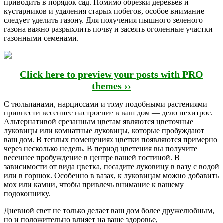
приводить в порядок сад. Помимо обрезки деревьев и
кустарников и удаления старых побегов, особое внимание
следует уделить газону. Для получения пышного зеленого
газона важно разрыхлить почву и засеять оголенные участки
газонными семенами.
Click here to preview your posts with PRO
themes ››
С тюльпанами, нарциссами и тому подобными растениями
привнести весеннее настроение в ваш дом — дело нехитрое.
Альтернативой срезанным цветам являются цветочные
луковицы или комнатные луковицы, которые пробуждают
ваш дом. В теплых помещениях цветки появляются примерно
через несколько недель. В период цветения вы получите
весеннее пробуждение в центре вашей гостиной. В
зависимости от вида цветка, посадите луковицу в вазу с водой
или в горшок. Особенно в вазах, к луковицам можно добавить
мох или камни, чтобы привлечь внимание к вашему
подоконнику.
Дневной свет не только делает ваш дом более дружелюбным,
но и положительно влияет на ваше здоровье,