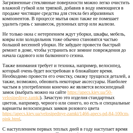
Загрязненные стеклянные поверхности можно легко очистить
влажной губкой или тряпкой, добавив в воду имеющиеся в
продаже чистящие средства для стекла без абразивных
компонентов. В процессе мытья окон также не помешает
удалить грязь с занавесок, рулонных штор или жалюзи.
Не только окна с нетерпением ждут уборки, шкафы, мебель,
ковры или холодильник тоже обычно становятся частью
большой весенней уборки. Не забудьте провести быстрый
ремонт в доме, чтобы устранить все зимние повреждения до
начала садового или балконного сезона.
Также внимания требует и техника, например, велосипед,
который очень будет востребован в ближайшее время.
Необходимо провести его очистку, смазку трущихся деталей, а
также, возможно, обновить некоторые аксессуары. Наиболее
частым в употреблении конечно же является велосипедный
замок (выбрать можно на сайте
https://apecs.kiev.ua/50-
velosipednye-zamki
). Зачастую это изделия стандартных
цветов, например, черного или синего, но есть и специальные
варианты велосипедных замков розового цвета
https://apecs.kiev.ua/velosipednye-zamki/1466-apecs-pd-84-100cm-
pink.html
.
С наступлением первых теплых дней в году наступает время