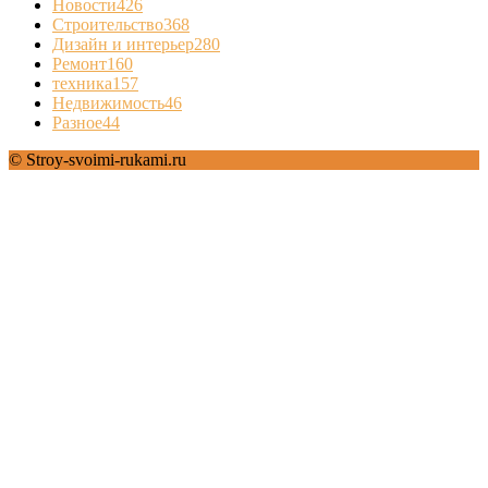
Новости
426
Строительство
368
Дизайн и интерьер
280
Ремонт
160
техника
157
Недвижимость
46
Разное
44
© Stroy-svoimi-rukami.ru