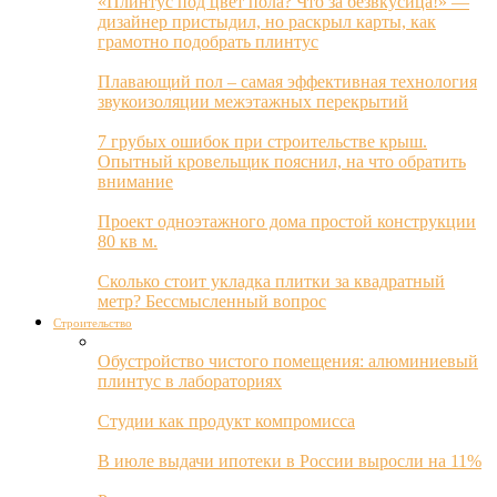
«Плинтус под цвет пола? Что за безвкусица!» —
дизайнер пристыдил, но раскрыл карты, как
грамотно подобрать плинтус
Плавающий пол – самая эффективная технология
звукоизоляции межэтажных перекрытий
7 грубых ошибок при строительстве крыш.
Опытный кровельщик пояснил, на что обратить
внимание
Проект одноэтажного дома простой конструкции
80 кв м.
Сколько стоит укладка плитки за квадратный
метр? Бессмысленный вопрос
Строительство
Обустройство чистого помещения: алюминиевый
плинтус в лабораториях
Студии как продукт компромисса
В июле выдачи ипотеки в России выросли на 11%