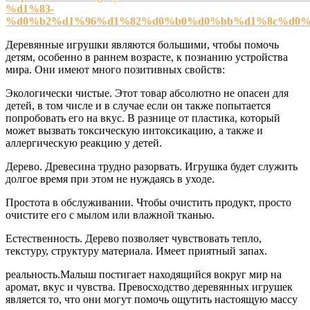
%d1%83-
%d0%b2%d1%96%d1%82%d0%b0%d0%bb%d1%8c%d0%
Деревянные игрушки являются большими, чтобы помочь
детям, особенно в раннем возрасте, к познанию устройства
мира. Они имеют много позитивных свойств:
Экологически чистые. Этот товар абсолютно не опасен для
детей, в том числе и в случае если он также попытается
попробовать его на вкус. В разнице от пластика, который
может вызвать токсическую интоксикацию, а также и
аллергическую реакцию у детей.
Дерево. Древесина трудно разорвать. Игрушка будет служить
долгое время при этом не нуждаясь в уходе.
Простота в обслуживании. Чтобы очистить продукт, просто
очистите его с мылом или влажной тканью.
Естественность. Дерево позволяет чувствовать тепло,
текстуру, структуру материала. Имеет приятный запах.
реальность.Малыш постигает находящийся вокруг мир на
аромат, вкус и чувства. Превосходство деревянных игрушек
является то, что они могут помочь ощутить настоящую массу