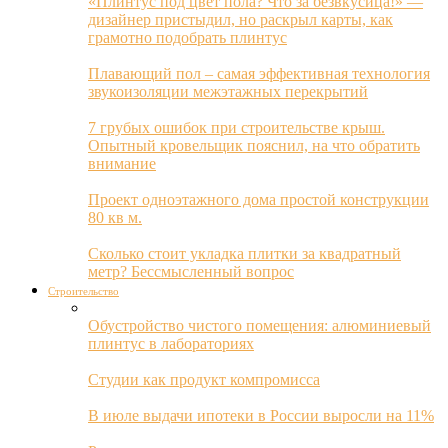
«Плинтус под цвет пола? Что за безвкусица!» —
дизайнер пристыдил, но раскрыл карты, как
грамотно подобрать плинтус
Плавающий пол – самая эффективная технология
звукоизоляции межэтажных перекрытий
7 грубых ошибок при строительстве крыш.
Опытный кровельщик пояснил, на что обратить
внимание
Проект одноэтажного дома простой конструкции
80 кв м.
Сколько стоит укладка плитки за квадратный
метр? Бессмысленный вопрос
Строительство
Обустройство чистого помещения: алюминиевый
плинтус в лабораториях
Студии как продукт компромисса
В июле выдачи ипотеки в России выросли на 11%