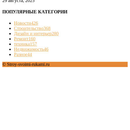
29 августа, 2025
ПОПУЛЯРНЫЕ КАТЕГОРИИ
Новости
426
Строительство
368
Дизайн и интерьер
280
Ремонт
160
техника
157
Недвижимость
46
Разное
44
© Stroy-svoimi-rukami.ru