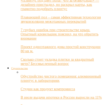
«Плинтус под цвет пола? Что за безвкусица!» —
дизайнер пристыдил, но раскрыл карты, как
грамотно подобрать плинтус
Плавающий пол – самая эффективная технология
звукоизоляции межэтажных перекрытий
7 грубых ошибок при строительстве крыш.
Опытный кровельщик пояснил, на что обратить
внимание
Проект одноэтажного дома простой конструкции
80 кв м.
Сколько стоит укладка плитки за квадратный
метр? Бессмысленный вопрос
Строительство
Обустройство чистого помещения: алюминиевый
плинтус в лабораториях
Студии как продукт компромисса
В июле выдачи ипотеки в России выросли на 11%