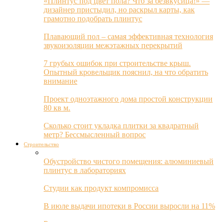
«Плинтус под цвет пола? Что за безвкусица!» —
дизайнер пристыдил, но раскрыл карты, как
грамотно подобрать плинтус
Плавающий пол – самая эффективная технология
звукоизоляции межэтажных перекрытий
7 грубых ошибок при строительстве крыш.
Опытный кровельщик пояснил, на что обратить
внимание
Проект одноэтажного дома простой конструкции
80 кв м.
Сколько стоит укладка плитки за квадратный
метр? Бессмысленный вопрос
Строительство
Обустройство чистого помещения: алюминиевый
плинтус в лабораториях
Студии как продукт компромисса
В июле выдачи ипотеки в России выросли на 11%