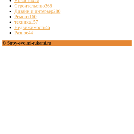
Новости
426
Строительство
368
Дизайн и интерьер
280
Ремонт
160
техника
157
Недвижимость
46
Разное
44
© Stroy-svoimi-rukami.ru