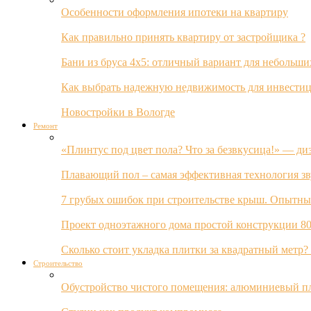
Особенности оформления ипотеки на квартиру
Как правильно принять квартиру от застройщика ?
Бани из бруса 4х5: отличный вариант для небольши
Как выбрать надежную недвижимость для инвестиц
Новостройки в Вологде
Ремонт
«Плинтус под цвет пола? Что за безвкусица!» — ди
Плавающий пол – самая эффективная технология з
7 грубых ошибок при строительстве крыш. Опытны
Проект одноэтажного дома простой конструкции 80
Сколько стоит укладка плитки за квадратный метр
Строительство
Обустройство чистого помещения: алюминиевый пл