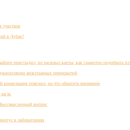
х участков
ий в Дубае?
зайнер пристыдил, но раскрыл карты, как грамотно подобрать п
вукоизоляции межэтажных перекрытий
й кровельщик пояснил, на что обратить внимание
 кв м.
? Бессмысленный вопрос
интус в лабораториях