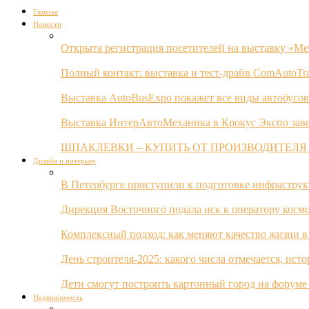
Главная
Новости
Открыта регистрация посетителей на выставку «Ме
Полный контакт: выставка и тест-драйв ComAutoTr
Выставка AutoBusExpo покажет все виды автобусов
Выставка ИнтерАвтоМеханика в Крокус Экспо заве
ШПАКЛЕВКИ – КУПИТЬ ОТ ПРОИЗВОДИТЕЛЯ
Дизайн и интерьер
В Петербурге приступили к подготовке инфрастру
Дирекция Восточного подала иск к оператору косм
Комплексный подход: как меняют качество жизни в
День строителя-2025: какого числа отмечается, ист
Дети смогут построить картонный город на форуме
Недвижимость