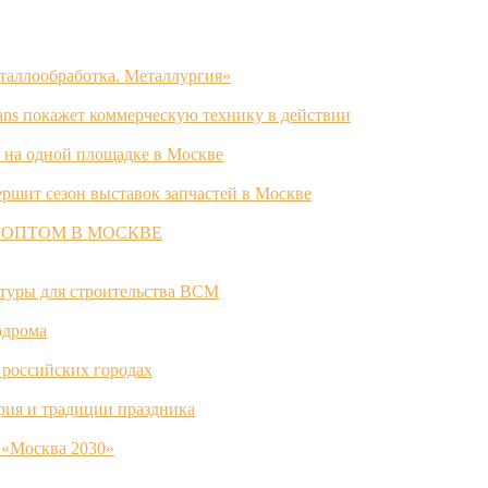
таллообработка. Металлургия»
ans покажет коммерческую технику в действии
 на одной площадке в Москве
ршит сезон выставок запчастей в Москве
 ОПТОМ В МОСКВЕ
ктуры для строительства ВСМ
одрома
 российских городах
ория и традиции праздника
 «Москва 2030»