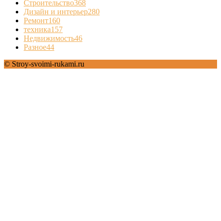
Строительство
368
Дизайн и интерьер
280
Ремонт
160
техника
157
Недвижимость
46
Разное
44
© Stroy-svoimi-rukami.ru