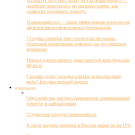
«Плинтус под цвет пола? Что за безвкусица!» —
дизайнер пристыдил, но раскрыл карты, как
грамотно подобрать плинтус
Плавающий пол – самая эффективная технология
звукоизоляции межэтажных перекрытий
7 грубых ошибок при строительстве крыш.
Опытный кровельщик пояснил, на что обратить
внимание
Проект одноэтажного дома простой конструкции
80 кв м.
Сколько стоит укладка плитки за квадратный
метр? Бессмысленный вопрос
Строительство
Обустройство чистого помещения: алюминиевый
плинтус в лабораториях
Студии как продукт компромисса
В июле выдачи ипотеки в России выросли на 11%