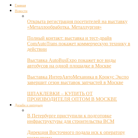
Главная
Новости
Открыта регистрация посетителей на выставку
«Металлообработка. Металлургия»
Полный контакт: выставка и тест-драйв
ComAutoTrans покажет коммерческую технику в
действии
Выставка AutoBusExpo покажет все виды
автобусов на одной площадке в Москве
Выставка ИнтерАвтоМеханика в Крокус Экспо
завершит сезон выставок запчастей в Москве
ШПАКЛЕВКИ – КУПИТЬ ОТ
ПРОИЗВОДИТЕЛЯ ОПТОМ В МОСКВЕ
Дизайн и интерьер
В Петербурге приступили к подготовке
инфраструктуры для строительства ВСМ
Дирекция Восточного подала иск к оператору
космодрома