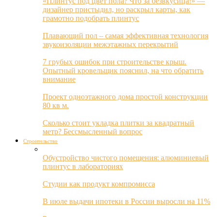
«Плинтус под цвет пола? Что за безвкусица!» —
дизайнер пристыдил, но раскрыл карты, как
грамотно подобрать плинтус
Плавающий пол – самая эффективная технология
звукоизоляции межэтажных перекрытий
7 грубых ошибок при строительстве крыш.
Опытный кровельщик пояснил, на что обратить
внимание
Проект одноэтажного дома простой конструкции
80 кв м.
Сколько стоит укладка плитки за квадратный
метр? Бессмысленный вопрос
Строительство
Обустройство чистого помещения: алюминиевый
плинтус в лабораториях
Студии как продукт компромисса
В июле выдачи ипотеки в России выросли на 11%