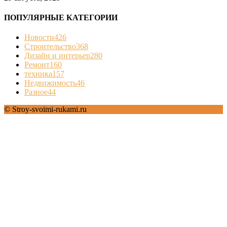
ПОПУЛЯРНЫЕ КАТЕГОРИИ
Новости
426
Строительство
368
Дизайн и интерьер
280
Ремонт
160
техника
157
Недвижимость
46
Разное
44
© Stroy-svoimi-rukami.ru