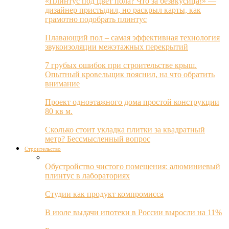
«Плинтус под цвет пола? Что за безвкусица!» —
дизайнер пристыдил, но раскрыл карты, как
грамотно подобрать плинтус
Плавающий пол – самая эффективная технология
звукоизоляции межэтажных перекрытий
7 грубых ошибок при строительстве крыш.
Опытный кровельщик пояснил, на что обратить
внимание
Проект одноэтажного дома простой конструкции
80 кв м.
Сколько стоит укладка плитки за квадратный
метр? Бессмысленный вопрос
Строительство
Обустройство чистого помещения: алюминиевый
плинтус в лабораториях
Студии как продукт компромисса
В июле выдачи ипотеки в России выросли на 11%