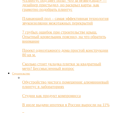
«Плинтус под цвет пола? Что за безвкусица!» —
дизайнер пристыдил, но раскрыл карты, как
грамотно подобрать плинтус
Плавающий пол – самая эффективная технология
звукоизоляции межэтажных перекрытий
7 грубых ошибок при строительстве крыш.
Опытный кровельщик пояснил, на что обратить
внимание
Проект одноэтажного дома простой конструкции
80 кв м.
Сколько стоит укладка плитки за квадратный
метр? Бессмысленный вопрос
Строительство
Обустройство чистого помещения: алюминиевый
плинтус в лабораториях
Студии как продукт компромисса
В июле выдачи ипотеки в России выросли на 11%