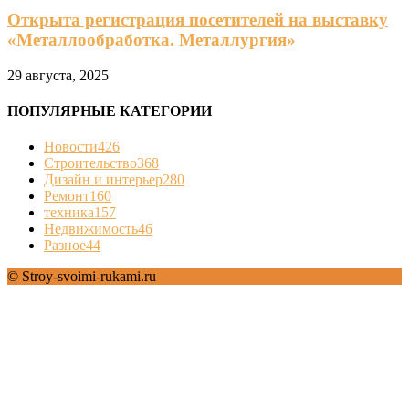
Открыта регистрация посетителей на выставку
«Металлообработка. Металлургия»
29 августа, 2025
ПОПУЛЯРНЫЕ КАТЕГОРИИ
Новости
426
Строительство
368
Дизайн и интерьер
280
Ремонт
160
техника
157
Недвижимость
46
Разное
44
© Stroy-svoimi-rukami.ru