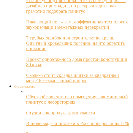
«Плинтус под цвет пола? Что за безвкусица!» —
дизайнер пристыдил, но раскрыл карты, как
грамотно подобрать плинтус
Плавающий пол – самая эффективная технология
звукоизоляции межэтажных перекрытий
7 грубых ошибок при строительстве крыш.
Опытный кровельщик пояснил, на что обратить
внимание
Проект одноэтажного дома простой конструкции
80 кв м.
Сколько стоит укладка плитки за квадратный
метр? Бессмысленный вопрос
Строительство
Обустройство чистого помещения: алюминиевый
плинтус в лабораториях
Студии как продукт компромисса
В июле выдачи ипотеки в России выросли на 11%