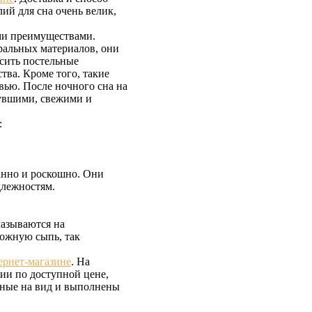
ий для сна очень велик,
.
ми преимуществами.
ральных материалов, они
сить постельные
тва. Кроме того, такие
вью. После ночного сна на
нувшими, свежими и
:
анно и роскошно. Они
длежностям.
казываются на
кожную сыпь, так
ернет-магазине
. На
ии по доступной цене,
льные на вид и выполнены