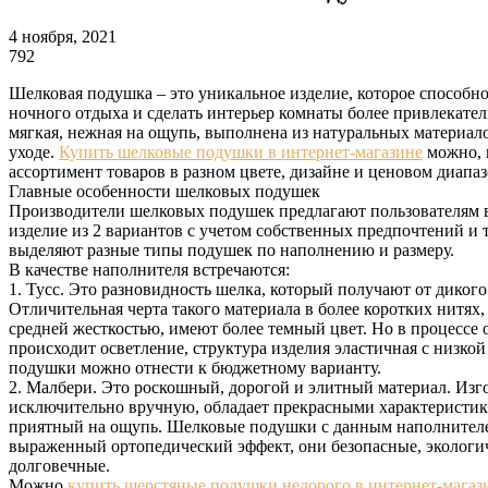
4 ноября, 2021
792
Шелковая подушка – это уникальное изделие, которое способно
ночного отдыха и сделать интерьер комнаты более привлекате
мягкая, нежная на ощупь, выполнена из натуральных материало
уходе.
Купить шелковые подушки в интернет-магазине
можно, 
ассортимент товаров в разном цвете, дизайне и ценовом диапа
Главные особенности шелковых подушек
Производители шелковых подушек предлагают пользователям 
изделие из 2 вариантов с учетом собственных предпочтений и
выделяют разные типы подушек по наполнению и размеру.
В качестве наполнителя встречаются:
1. Тусс. Это разновидность шелка, который получают от дикого
Отличительная черта такого материала в более коротких нитях
средней жесткостью, имеют более темный цвет. Но в процессе 
происходит осветление, структура изделия эластичная с низко
подушки можно отнести к бюджетному варианту.
2. Малбери. Это роскошный, дорогой и элитный материал. Изг
исключительно вручную, обладает прекрасными характеристи
приятный на ощупь. Шелковые подушки с данным наполнител
выраженный ортопедический эффект, они безопасные, экологи
долговечные.
Можно
купить шерстяные подушки недорого в интернет-магаз