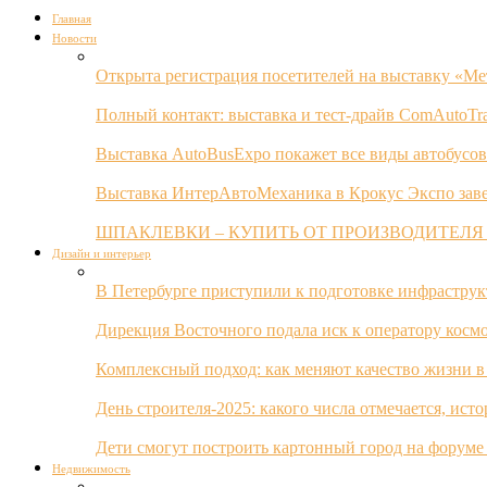
Главная
Новости
Открыта регистрация посетителей на выставку «Ме
Полный контакт: выставка и тест-драйв ComAutoTr
Выставка AutoBusExpo покажет все виды автобусов
Выставка ИнтерАвтоМеханика в Крокус Экспо заве
ШПАКЛЕВКИ – КУПИТЬ ОТ ПРОИЗВОДИТЕЛЯ
Дизайн и интерьер
В Петербурге приступили к подготовке инфрастру
Дирекция Восточного подала иск к оператору косм
Комплексный подход: как меняют качество жизни в
День строителя-2025: какого числа отмечается, ист
Дети смогут построить картонный город на форуме
Недвижимость