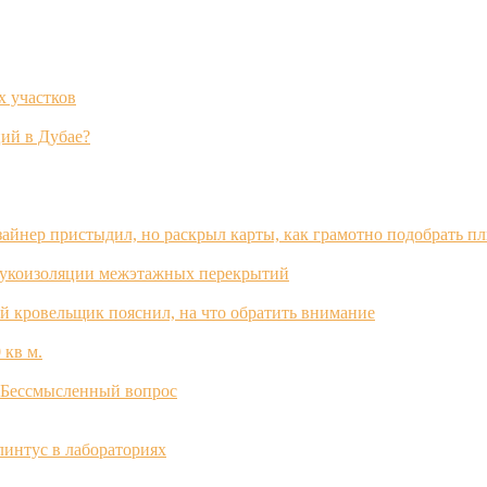
х участков
ий в Дубае?
зайнер пристыдил, но раскрыл карты, как грамотно подобрать п
вукоизоляции межэтажных перекрытий
й кровельщик пояснил, на что обратить внимание
 кв м.
? Бессмысленный вопрос
интус в лабораториях