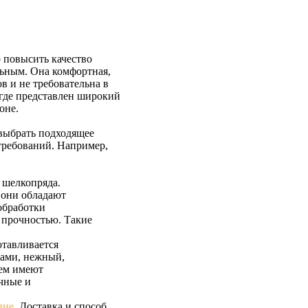
 повысить качество
льным. Она комфортная,
в и не требовательна в
где представлен широкий
зоне.
выбрать подходящее
 требований. Например,
 шелкопряда.
, они обладают
обработки
й прочностью. Такие
отавливается
ками, нежный,
ем имеют
чные и
ине
. Доставка и способ