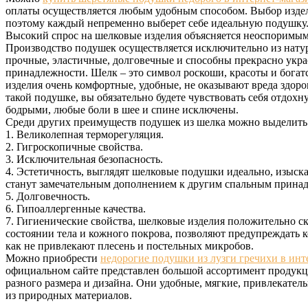
оплаты осуществляется любым удобным способом. Выбор издел
поэтому каждый непременно выберет себе идеальную подушку
Высокий спрос на шелковые изделия объясняется неоспоримы
Производство подушек осуществляется исключительно из нату
прочные, эластичные, долговечные и способны прекрасно укра
принадлежности. Шелк – это символ роскоши, красоты и богатс
изделия очень комфортные, удобные, не оказывают вреда здоро
такой подушке, вы обязательно будете чувствовать себя отдох
бодрыми, любые боли в шее и спине исключены.
Среди других преимуществ подушек из шелка можно выделить
1. Великолепная терморегуляция.
2. Гигроскопичные свойства.
3. Исключительная безопасность.
4. Эстетичность, выглядят шелковые подушки идеально, изыск
станут замечательным дополнением к другим спальным прина
5. Долговечность.
6. Гипоаллергенные качества.
7. Гигиенические свойства, шелковые изделия положительно с
состоянии тела и кожного покрова, позволяют предупреждать 
как не привлекают плесень и постельных микробов.
Можно приобрести
недорогие подушки из лузги гречихи в инт
официальном сайте представлен большой ассортимент продукц
разного размера и дизайна. Они удобные, мягкие, привлекате
из природных материалов.