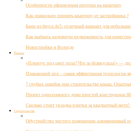
Особенности оформления ипотеки на квартиру
Как правильно принять квартиру от застройщика ?
Бани из бруса 4х5: отличный вариант для небольши
Как выбрать надежную недвижимость для инвестиц
Новостройки в Вологде
Ремонт
«Плинтус под цвет пола? Что за безвкусица!» — ди
Плавающий пол – самая эффективная технология з
7 грубых ошибок при строительстве крыш. Опытны
Проект одноэтажного дома простой конструкции 80
Сколько стоит укладка плитки за квадратный метр
Строительство
Обустройство чистого помещения: алюминиевый пл