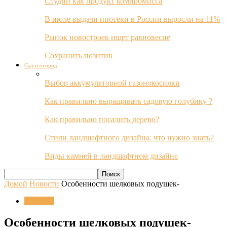
Студии как продукт компромисса
В июле выдачи ипотеки в России выросли на 11%
Рынок новостроек ищет равновесие
Сохранить позитив
Сад и огород
Выбор аккумуляторной газонокосилки
Как правильно выращивать садовую голубику ?
Как правильно посадить дерево?
Стили ландшафтного дизайна: что нужно знать?
Виды камней в ландшафтном дизайне
Домой
Новости
Особенности шелковых подушек-
Новости
Особенности шелковых подушек-