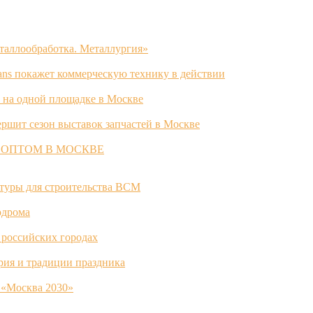
таллообработка. Металлургия»
ans покажет коммерческую технику в действии
 на одной площадке в Москве
ршит сезон выставок запчастей в Москве
 ОПТОМ В МОСКВЕ
ктуры для строительства ВСМ
одрома
 российских городах
ория и традиции праздника
 «Москва 2030»