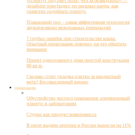
«Плинтус под цвет пола? Что за безвкусица!» —
дизайнер пристыдил, но раскрыл карты, как
грамотно подобрать плинтус
Плавающий пол – самая эффективная технология
звукоизоляции межэтажных перекрытий
7 грубых ошибок при строительстве крыш.
Опытный кровельщик пояснил, на что обратить
внимание
Проект одноэтажного дома простой конструкции
80 кв м.
Сколько стоит укладка плитки за квадратный
метр? Бессмысленный вопрос
Строительство
Обустройство чистого помещения: алюминиевый
плинтус в лабораториях
Студии как продукт компромисса
В июле выдачи ипотеки в России выросли на 11%