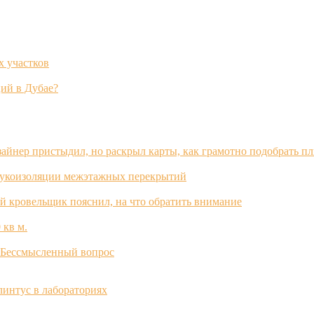
х участков
ий в Дубае?
зайнер пристыдил, но раскрыл карты, как грамотно подобрать п
вукоизоляции межэтажных перекрытий
й кровельщик пояснил, на что обратить внимание
 кв м.
? Бессмысленный вопрос
интус в лабораториях