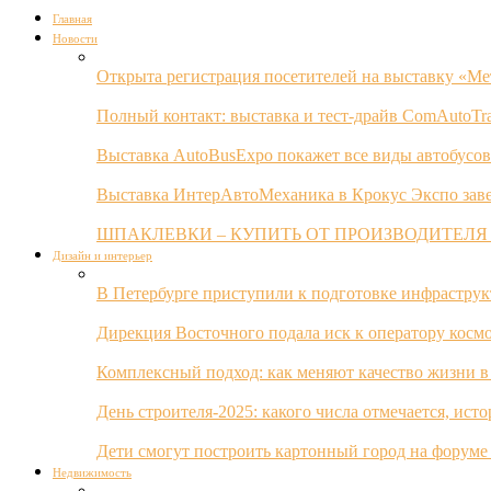
Главная
Новости
Открыта регистрация посетителей на выставку «Ме
Полный контакт: выставка и тест-драйв ComAutoTr
Выставка AutoBusExpo покажет все виды автобусов
Выставка ИнтерАвтоМеханика в Крокус Экспо заве
ШПАКЛЕВКИ – КУПИТЬ ОТ ПРОИЗВОДИТЕЛЯ
Дизайн и интерьер
В Петербурге приступили к подготовке инфрастру
Дирекция Восточного подала иск к оператору косм
Комплексный подход: как меняют качество жизни в
День строителя-2025: какого числа отмечается, ист
Дети смогут построить картонный город на форуме
Недвижимость