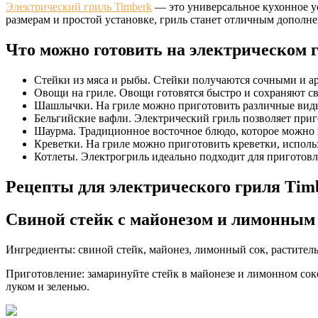
Электрический гриль Timberk
— это универсальное кухонное ус
размерам и простой установке, гриль станет отличным дополне
Что можно готовить на электрическом 
Стейки из мяса и рыбы. Стейки получаются сочными и а
Овощи на гриле. Овощи готовятся быстро и сохраняют сво
Шашлычки. На гриле можно приготовить различные виды
Бельгийские вафли. Электрический гриль позволяет приг
Шаурма. Традиционное восточное блюдо, которое можно п
Креветки. На гриле можно приготовить креветки, исполь
Котлеты. Электрогриль идеально подходит для приготовл
Рецепты для электрического гриля Tim
Свиной стейк с майонезом и лимонным 
Ингредиенты: свиной стейк, майонез, лимонный сок, растительн
Приготовление: замаринуйте стейк в майонезе и лимонном соке 
луком и зеленью.