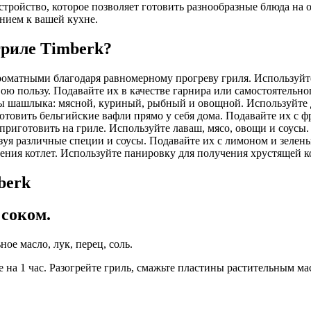
тройство, которое позволяет готовить разнообразные блюда на
нием к вашей кухне.
гриле Timberk?
роматными благодаря равномерному прогреву гриля. Используйт
ю пользу. Подавайте их в качестве гарнира или самостоятельно
 шашлыка: мясной, куриный, рыбный и овощной. Используйте 
отовить бельгийские вафли прямо у себя дома. Подавайте их с 
риготовить на гриле. Используйте лаваш, мясо, овощи и соусы.
зуя различные специи и соусы. Подавайте их с лимоном и зелен
ения котлет. Используйте панировку для получения хрустящей к
berk
соком.
ое масло, лук, перец, соль.
на 1 час. Разогрейте гриль, смажьте пластины растительным мас