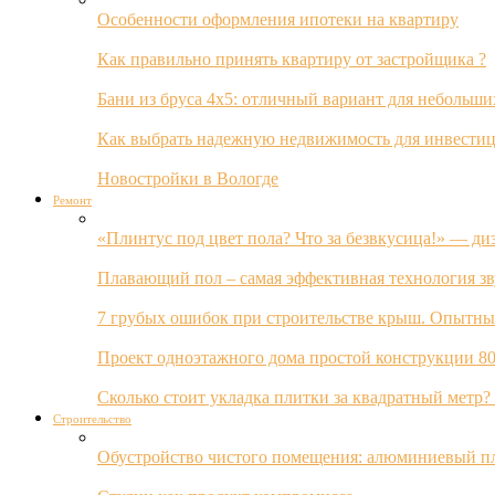
Особенности оформления ипотеки на квартиру
Как правильно принять квартиру от застройщика ?
Бани из бруса 4х5: отличный вариант для небольши
Как выбрать надежную недвижимость для инвестиц
Новостройки в Вологде
Ремонт
«Плинтус под цвет пола? Что за безвкусица!» — ди
Плавающий пол – самая эффективная технология з
7 грубых ошибок при строительстве крыш. Опытны
Проект одноэтажного дома простой конструкции 80
Сколько стоит укладка плитки за квадратный метр
Строительство
Обустройство чистого помещения: алюминиевый пл