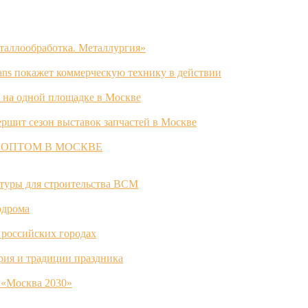
таллообработка. Металлургия»
ans покажет коммерческую технику в действии
 на одной площадке в Москве
ршит сезон выставок запчастей в Москве
 ОПТОМ В МОСКВЕ
ктуры для строительства ВСМ
одрома
 российских городах
ория и традиции праздника
 «Москва 2030»