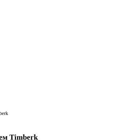
berk
лем Timberk