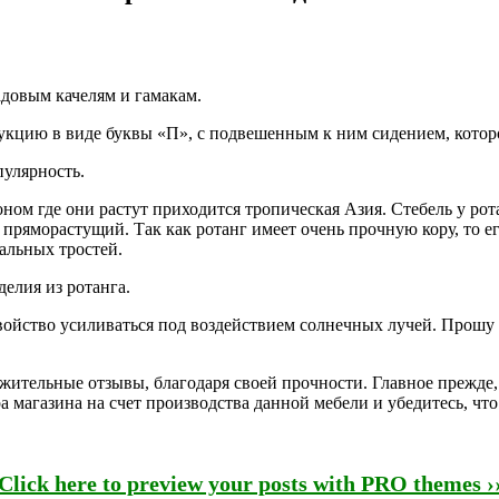
довым качелям и гамакам.
укцию в виде буквы «П», с подвешенным к ним сидением, котор
улярность.
ом где они растут приходится тропическая Азия. Стебель у рот
пряморастущий. Так как ротанг имеет очень прочную кору, то ег
альных тростей.
елия из ротанга.
войство усиливаться под воздействием солнечных лучей. Прошу 
ложительные отзывы, благодаря своей прочности. Главное прежде
а магазина на счет производства данной мебели и убедитесь, чт
Click here to preview your posts with PRO themes ›