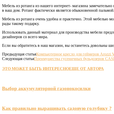
Мебель из ротанга из нашего интернет- магазина замечательно
в ваш дом. Ротанг фактически является обыкновенной пальмой
Мебель из ротанга очень удобна и практично. Этой мебелью мож
рады такому подарку.
Использовать данный материал для производства мебели предл
дизайнеров со всего мира.
Если вы обратитесь в наш магазин, вы останетесь довольны ши
Предыдущая статья
Компьютерное кресло для геймеров Arozzi V
Следующая статья
Преимущества гусеничных бульдозеров CAS
ЭТО МОЖЕТ БЫТЬ ИНТЕРЕСНО
ЕЩЕ ОТ АВТОРА
Выбор аккумуляторной газонокосилки
Как правильно выращивать садовую голубику ?