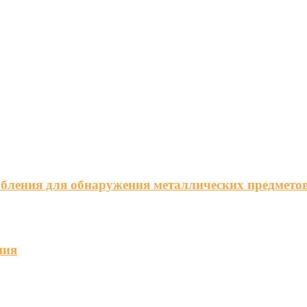
обления для обнаружения металлических предмето
ния