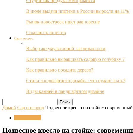
Студии как продукт компромисса
В июле выдачи ипотеки в России выросли на 11%
Рынок новостроек ищет равновесие
Сохранить позитив
Сад и огород
Выбор аккумуляторной газонокосилки
Как правильно выращивать садовую голубику ?
Как правильно посадить дерево?
Стили ландшафтного дизайна: что нужно знать?
Виды камней в ландшафтном дизайне
Домой
Сад и огород
Подвесное кресло на стойке: современны
Сад и огород
Подвесное кресло на стойке: совреме