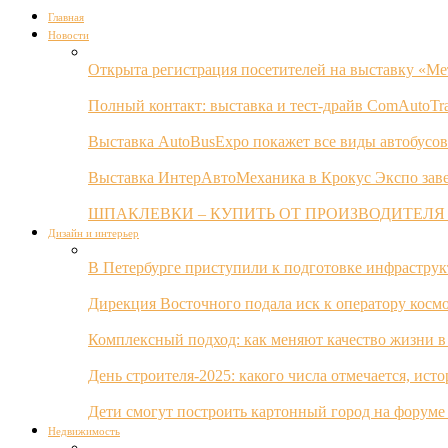
Главная
Новости
Открыта регистрация посетителей на выставку «Ме
Полный контакт: выставка и тест-драйв ComAutoTr
Выставка AutoBusExpo покажет все виды автобусов
Выставка ИнтерАвтоМеханика в Крокус Экспо заве
ШПАКЛЕВКИ – КУПИТЬ ОТ ПРОИЗВОДИТЕЛЯ
Дизайн и интерьер
В Петербурге приступили к подготовке инфрастру
Дирекция Восточного подала иск к оператору косм
Комплексный подход: как меняют качество жизни в
День строителя-2025: какого числа отмечается, ист
Дети смогут построить картонный город на форуме
Недвижимость