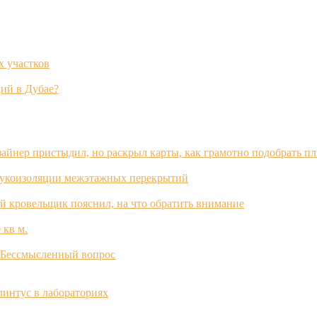
х участков
ий в Дубае?
зайнер пристыдил, но раскрыл карты, как грамотно подобрать п
вукоизоляции межэтажных перекрытий
й кровельщик пояснил, на что обратить внимание
 кв м.
? Бессмысленный вопрос
интус в лабораториях