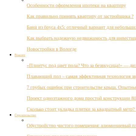
Особенности оформления ипотеки на квартиру
Как правильно принять квартиру от застройщика ?
Бани из бруса 4х5: отличный вариант для небольши
Как выбрать надежную недвижимость для инвестиц
Новостройки в Вологде
Ремонт
«Плинтус под цвет пола? Что за безвкусица!» — ди
Плавающий пол – самая эффективная технология з
7 грубых ошибок при строительстве крыш. Опытны
Проект одноэтажного дома простой конструкции 80
Сколько стоит укладка плитки за квадратный метр
Строительство
Обустройство чистого помещения: алюминиевый пл