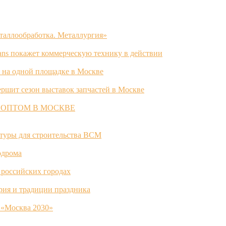
таллообработка. Металлургия»
ans покажет коммерческую технику в действии
 на одной площадке в Москве
ршит сезон выставок запчастей в Москве
 ОПТОМ В МОСКВЕ
ктуры для строительства ВСМ
одрома
 российских городах
ория и традиции праздника
 «Москва 2030»