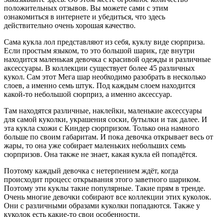
положительных отзывов. Вы можете сами с этим
ознакомиться в интернете и убедиться, что здесь
действительно очень хорошая качество.
Сама кукла лол представляют из себя, куклу виде сюрприза.
Если простым языком, то это большой шарик, где внутри
находится маленькая девочка с красивой одежды и различные
аксессуары. В коллекции существует более 45 различных
кукол. Сам этот Мега шар необходимо разобрать в несколько
слоев, а именно семь штук. Под каждым слоем находится
какой-то небольшой сюрприз, а именно аксессуар.
Там находятся различные, наклейки, маленькие аксессуары
для самой куколки, украшения соски, бутылки и так далее. И
эта кукла схожи с Киндер сюрпризом. Только она намного
больше по своим габаритам. И пока девочка открывает весь от
жары, то она уже собирает маленьких небольших семь
сюрпризов. Она также не знает, какая кукла ей попадётся.
Поэтому каждый девочка с нетерпением ждёт, когда
происходит процесс открывания этого заветного шариком.
Поэтому эти куклы такие популярные. Такие прям в тренде.
Очень многие девочки собирают все коллекции этих куколок.
Они с различными образами куколки попадаются. Также у
куколок есть какие-то свои особенности.