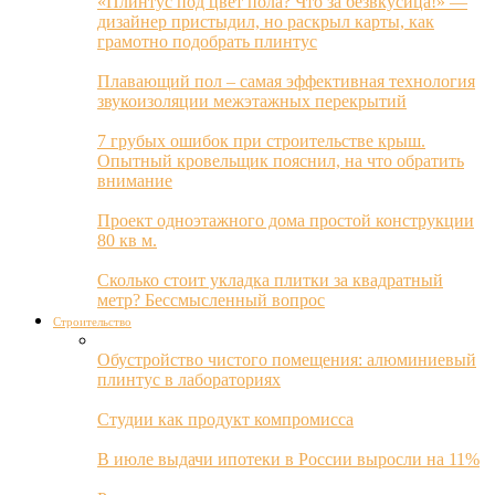
«Плинтус под цвет пола? Что за безвкусица!» —
дизайнер пристыдил, но раскрыл карты, как
грамотно подобрать плинтус
Плавающий пол – самая эффективная технология
звукоизоляции межэтажных перекрытий
7 грубых ошибок при строительстве крыш.
Опытный кровельщик пояснил, на что обратить
внимание
Проект одноэтажного дома простой конструкции
80 кв м.
Сколько стоит укладка плитки за квадратный
метр? Бессмысленный вопрос
Строительство
Обустройство чистого помещения: алюминиевый
плинтус в лабораториях
Студии как продукт компромисса
В июле выдачи ипотеки в России выросли на 11%