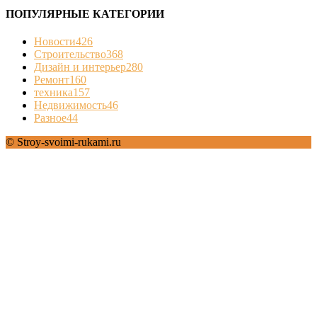
ПОПУЛЯРНЫЕ КАТЕГОРИИ
Новости
426
Строительство
368
Дизайн и интерьер
280
Ремонт
160
техника
157
Недвижимость
46
Разное
44
© Stroy-svoimi-rukami.ru