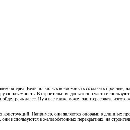
еко вперед. Ведь появилась возможность создавать прочные, на
 грузоподъемность. В строительстве достаточно часто использую
пойдет речь далее. Ну а вас также может заинтересовать изгото
.
х конструкций. Например, они являются опорами в длинных про
го, они используются в железобетонных перекрытиях, на строите