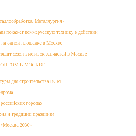
таллообработка. Металлургия»
ans покажет коммерческую технику в действии
 на одной площадке в Москве
ршит сезон выставок запчастей в Москве
 ОПТОМ В МОСКВЕ
ктуры для строительства ВСМ
одрома
 российских городах
ория и традиции праздника
 «Москва 2030»