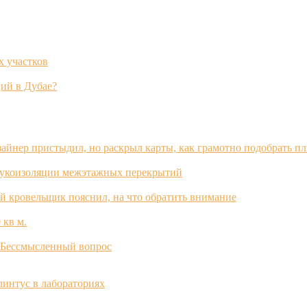
х участков
ий в Дубае?
зайнер пристыдил, но раскрыл карты, как грамотно подобрать п
вукоизоляции межэтажных перекрытий
й кровельщик пояснил, на что обратить внимание
 кв м.
? Бессмысленный вопрос
интус в лабораториях