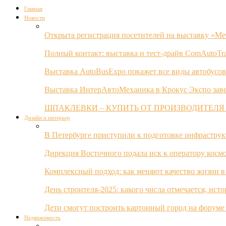
Главная
Новости
Открыта регистрация посетителей на выставку «Ме
Полный контакт: выставка и тест-драйв ComAutoTr
Выставка AutoBusExpo покажет все виды автобусов
Выставка ИнтерАвтоМеханика в Крокус Экспо заве
ШПАКЛЕВКИ – КУПИТЬ ОТ ПРОИЗВОДИТЕЛЯ
Дизайн и интерьер
В Петербурге приступили к подготовке инфрастру
Дирекция Восточного подала иск к оператору косм
Комплексный подход: как меняют качество жизни в
День строителя-2025: какого числа отмечается, ист
Дети смогут построить картонный город на форуме
Недвижимость