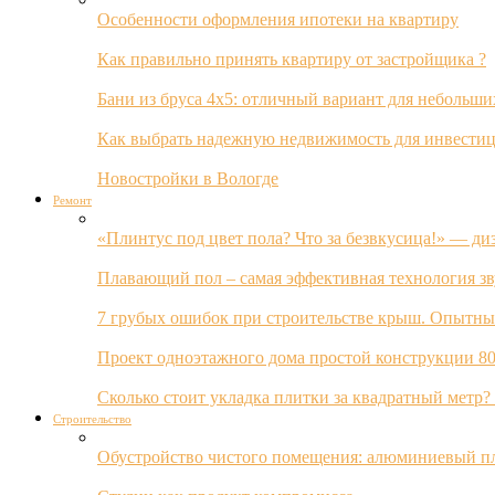
Особенности оформления ипотеки на квартиру
Как правильно принять квартиру от застройщика ?
Бани из бруса 4х5: отличный вариант для небольши
Как выбрать надежную недвижимость для инвестиц
Новостройки в Вологде
Ремонт
«Плинтус под цвет пола? Что за безвкусица!» — ди
Плавающий пол – самая эффективная технология з
7 грубых ошибок при строительстве крыш. Опытны
Проект одноэтажного дома простой конструкции 80
Сколько стоит укладка плитки за квадратный метр
Строительство
Обустройство чистого помещения: алюминиевый пл