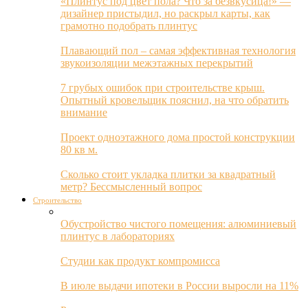
«Плинтус под цвет пола? Что за безвкусица!» —
дизайнер пристыдил, но раскрыл карты, как
грамотно подобрать плинтус
Плавающий пол – самая эффективная технология
звукоизоляции межэтажных перекрытий
7 грубых ошибок при строительстве крыш.
Опытный кровельщик пояснил, на что обратить
внимание
Проект одноэтажного дома простой конструкции
80 кв м.
Сколько стоит укладка плитки за квадратный
метр? Бессмысленный вопрос
Строительство
Обустройство чистого помещения: алюминиевый
плинтус в лабораториях
Студии как продукт компромисса
В июле выдачи ипотеки в России выросли на 11%