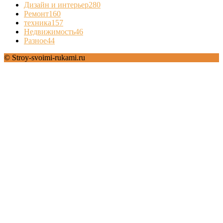
Дизайн и интерьер
280
Ремонт
160
техника
157
Недвижимость
46
Разное
44
© Stroy-svoimi-rukami.ru