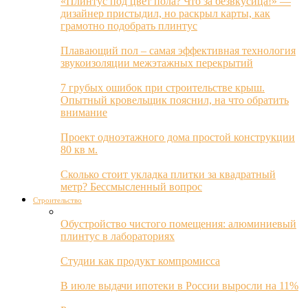
«Плинтус под цвет пола? Что за безвкусица!» —
дизайнер пристыдил, но раскрыл карты, как
грамотно подобрать плинтус
Плавающий пол – самая эффективная технология
звукоизоляции межэтажных перекрытий
7 грубых ошибок при строительстве крыш.
Опытный кровельщик пояснил, на что обратить
внимание
Проект одноэтажного дома простой конструкции
80 кв м.
Сколько стоит укладка плитки за квадратный
метр? Бессмысленный вопрос
Строительство
Обустройство чистого помещения: алюминиевый
плинтус в лабораториях
Студии как продукт компромисса
В июле выдачи ипотеки в России выросли на 11%