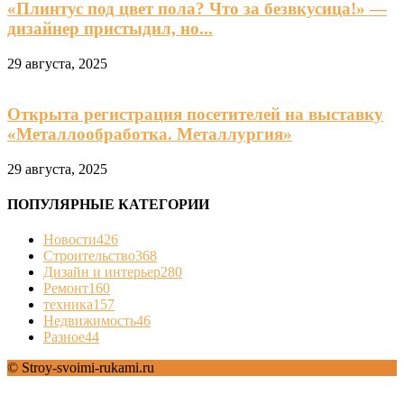
«Плинтус под цвет пола? Что за безвкусица!» —
дизайнер пристыдил, но...
29 августа, 2025
Открыта регистрация посетителей на выставку
«Металлообработка. Металлургия»
29 августа, 2025
ПОПУЛЯРНЫЕ КАТЕГОРИИ
Новости
426
Строительство
368
Дизайн и интерьер
280
Ремонт
160
техника
157
Недвижимость
46
Разное
44
© Stroy-svoimi-rukami.ru