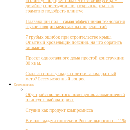
«Плинтус под цвет пола? Что за безвкусица!» —
дизайнер пристыдил, но раскрыл карты, как
грамотно подобрать плинтус
Плавающий пол – самая эффективная технология
звукоизоляции межэтажных перекрытий
7 грубых ошибок при строительстве крыш.
Опытный кровельщик пояснил, на что обратить
внимание
Проект одноэтажного дома простой конструкции
80 кв м.
Сколько стоит укладка плитки за квадратный
метр? Бессмысленный вопрос
Строительство
Обустройство чистого помещения: алюминиевый
плинтус в лабораториях
Студии как продукт компромисса
В июле выдачи ипотеки в России выросли на 11%