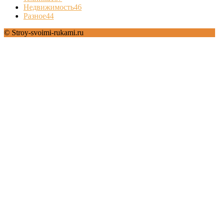
Недвижимость
46
Разное
44
© Stroy-svoimi-rukami.ru