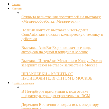
Главная
Новости
Открыта регистрация посетителей на выставку
«Металлообработка. Металлургия»
Полный контакт: выставка и тест-драйв
ComAutoTrans покажет коммерческую технику в
действии
Выставка AutoBusExpo покажет все виды
автобусов на одной площадке в Москве
Выставка ИнтерАвтоМеханика в Крокус Экспо
завершит сезон выставок запчастей в Москве
ШПАКЛЕВКИ – КУПИТЬ ОТ
ПРОИЗВОДИТЕЛЯ ОПТОМ В МОСКВЕ
Дизайн и интерьер
В Петербурге приступили к подготовке
инфраструктуры для строительства ВСМ
Дирекция Восточного подала иск к оператору
космодрома