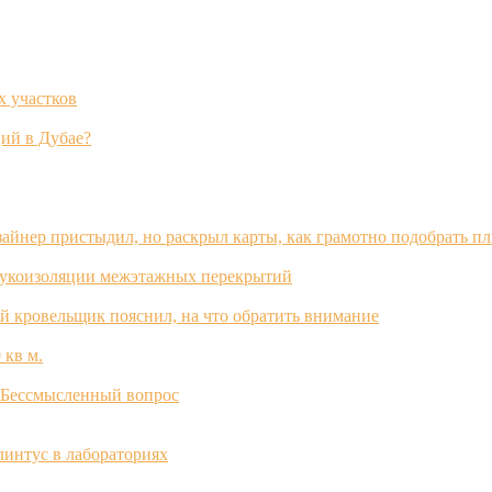
х участков
ий в Дубае?
зайнер пристыдил, но раскрыл карты, как грамотно подобрать п
вукоизоляции межэтажных перекрытий
й кровельщик пояснил, на что обратить внимание
 кв м.
? Бессмысленный вопрос
интус в лабораториях