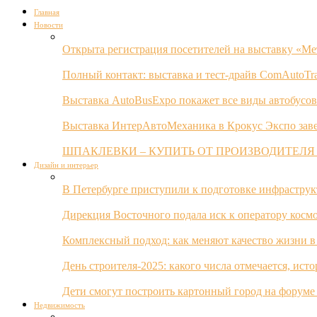
Главная
Новости
Открыта регистрация посетителей на выставку «Ме
Полный контакт: выставка и тест-драйв ComAutoTr
Выставка AutoBusExpo покажет все виды автобусов
Выставка ИнтерАвтоМеханика в Крокус Экспо заве
ШПАКЛЕВКИ – КУПИТЬ ОТ ПРОИЗВОДИТЕЛЯ
Дизайн и интерьер
В Петербурге приступили к подготовке инфрастру
Дирекция Восточного подала иск к оператору косм
Комплексный подход: как меняют качество жизни в
День строителя-2025: какого числа отмечается, ист
Дети смогут построить картонный город на форуме
Недвижимость