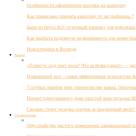
Особенности оформления ипотеки на квартиру
Как правильно принять квартиру от застройщика ?
Бани из бруса 4х5: отличный вариант для небольши
Как выбрать надежную недвижимость для инвестиц
Новостройки в Вологде
Ремонт
«Плинтус под цвет пола? Что за безвкусица!» — ди
Плавающий пол – самая эффективная технология з
7 грубых ошибок при строительстве крыш. Опытны
Проект одноэтажного дома простой конструкции 80
Сколько стоит укладка плитки за квадратный метр
Строительство
Обустройство чистого помещения: алюминиевый пл