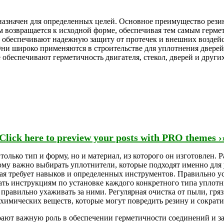
азначен для определенных целей. Основное преимущество резин
ем возвращается к исходной форме, обеспечивая тем самым герм
и обеспечивают надежную защиту от протечек и внешних воздей
 Они широко применяются в строительстве для уплотнения двере
 обеспечивают герметичность двигателя, стекол, дверей и друг
Click here to preview your posts with PRO themes ›
олько тип и форму, но и материал, из которого он изготовлен.
му важно выбирать уплотнители, которые подходят именно для у
орая требует навыков и определенных инструментов. Правильно 
ать инструкциям по установке каждого конкретного типа уплотн
равильно ухаживать за ними. Регулярная очистка от пыли, гряз
 химических веществ, которые могут повредить резину и сократи
рают важную роль в обеспечении герметичности соединений и з