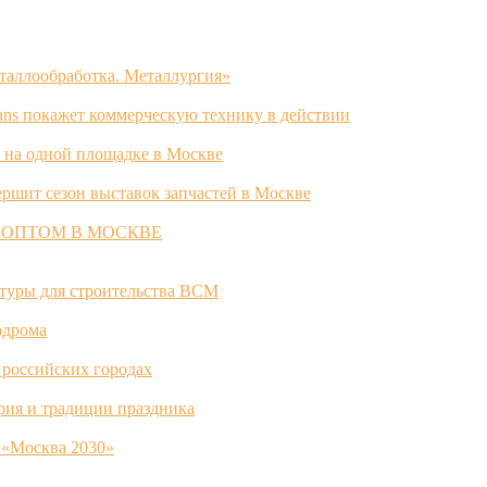
таллообработка. Металлургия»
ans покажет коммерческую технику в действии
 на одной площадке в Москве
ршит сезон выставок запчастей в Москве
 ОПТОМ В МОСКВЕ
ктуры для строительства ВСМ
одрома
 российских городах
ория и традиции праздника
 «Москва 2030»