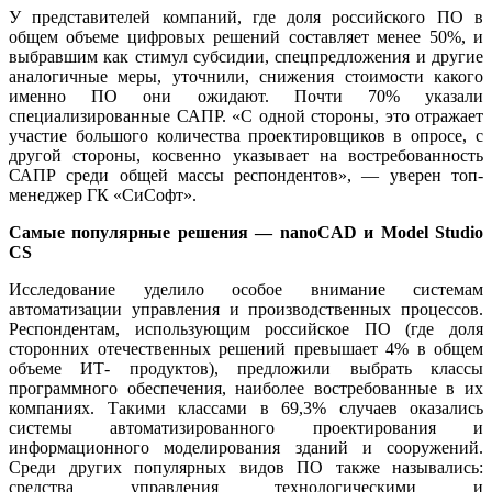
У представителей компаний, где доля российского ПО в
общем объеме цифровых решений составляет менее 50%, и
выбравшим как стимул субсидии, спецпредложения и другие
аналогичные меры, уточнили, снижения стоимости какого
именно ПО они ожидают. Почти 70% указали
специализированные САПР. «С одной стороны, это отражает
участие большого количества проектировщиков в опросе, с
другой стороны, косвенно указывает на востребованность
САПР среди общей массы респондентов», — уверен топ-
менеджер ГК «СиСофт».
Самые популярные решения — nano
CAD
и Model Studio
CS
Исследование уделило особое внимание системам
автоматизации управления и производственных процессов.
Респондентам, использующим российское ПО (где доля
сторонних отечественных решений превышает 4% в общем
объеме ИТ- продуктов), предложили выбрать классы
программного обеспечения, наиболее востребованные в их
компаниях. Такими классами в 69,3% случаев оказались
системы автоматизированного проектирования и
информационного моделирования зданий и сооружений.
Среди других популярных видов ПО также назывались:
средства управления технологическими и