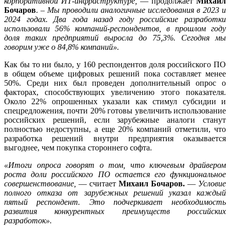
корпоративной ИТ-инфраструктуре,
— продолжает
Михаил
Бочаров
. –
Мы проводили аналогичные исследования в 2023 и
2024 годах. Два года назад году российские разработки
использовали 56% компаний-респондентов, в прошлом году
доля таких предприятий выросла до 75,3%. Сегодня мы
говорим уже о 84,8% компаний».
Как бы то ни было, у 160 респондентов доля российского ПО
в общем объеме цифровых решений пока составляет менее
50%. Среди них был проведен дополнительный опрос о
факторах, способствующих увеличению этого показателя.
Около 22% опрошенных указали как стимул субсидии и
спецредложения, почти 20% готовы увеличить использование
российских решений, если зарубежные аналоги станут
полностью недоступны, а еще 20% компаний отметили, что
разработка решений внутри предприятия оказывается
выгоднее, чем покупка стороннего софта.
«Итоги опроса говорят о том, что ключевым драйвером
роста доли российского ПО остается его функциональное
совершенствование,
— считает
Михаил Бочаров.
—
Условие
полного отказа от зарубежных решений указал каждый
пятый респондент. Это подчеркивает необходимость
развития конкурентных преимуществ российских
разработок».