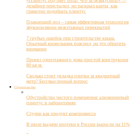
«Плинтус под цвет пола? Что за безвкусица!» —
дизайнер пристыдил, но раскрыл карты, как
грамотно подобрать плинтус
Плавающий пол – самая эффективная технология
звукоизоляции межэтажных перекрытий
7 грубых ошибок при строительстве крыш.
Опытный кровельщик пояснил, на что обратить
внимание
Проект одноэтажного дома простой конструкции
80 кв м.
Сколько стоит укладка плитки за квадратный
метр? Бессмысленный вопрос
Строительство
Обустройство чистого помещения: алюминиевый
плинтус в лабораториях
Студии как продукт компромисса
В июле выдачи ипотеки в России выросли на 11%