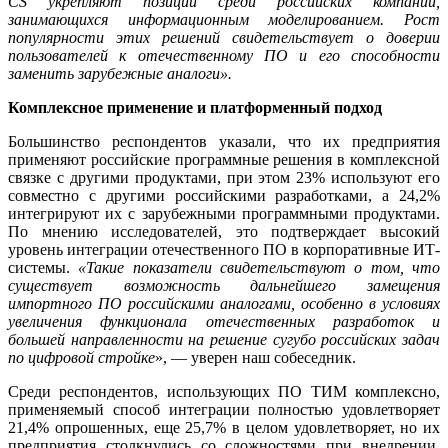
CS укрепляют позиции среди российских компаний,
занимающихся информационным моделированием. Рост
популярности этих решений свидетельствует о доверии
пользователей к отечественному ПО и его способности
заменить зарубежные аналоги».
Комплексное применение и платформенный подход
Большинство респондентов указали, что их предприятия
применяют российские программные решения в комплексной
связке с другими продуктами, при этом 23% используют его
совместно с другими российскими разработками, а 24,2%
интегрируют их с зарубежными программными продуктами.
По мнению исследователей, это подтверждает высокий
уровень интеграции отечественного ПО в корпоративные ИТ-
системы.
«Такие показатели свидетельствуют о том, что
существует возможность дальнейшего замещения
импортного ПО российскими аналогами, особенно в условиях
увеличения функционала отечественных разработок и
большей направленности на решение сугубо российских задач
по цифровой стройке
», — уверен наш собеседник.
Среди респондентов, использующих ПО ТИМ комплексно,
применяемый способ интеграции полностью удовлетворяет
21,4% опрошенных, еще 25,7% в целом удовлетворяет, но их
предприятия столкнулись со сложностями при внедрении.