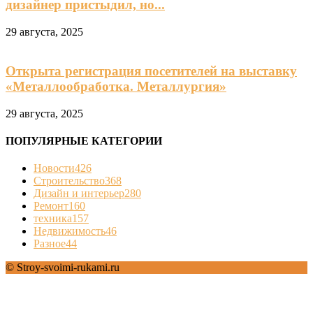
дизайнер пристыдил, но...
29 августа, 2025
Открыта регистрация посетителей на выставку
«Металлообработка. Металлургия»
29 августа, 2025
ПОПУЛЯРНЫЕ КАТЕГОРИИ
Новости
426
Строительство
368
Дизайн и интерьер
280
Ремонт
160
техника
157
Недвижимость
46
Разное
44
© Stroy-svoimi-rukami.ru