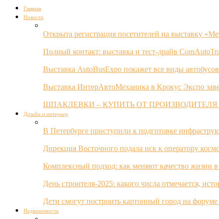
Главная
Новости
Открыта регистрация посетителей на выставку «Ме
Полный контакт: выставка и тест-драйв ComAutoTr
Выставка AutoBusExpo покажет все виды автобусов
Выставка ИнтерАвтоМеханика в Крокус Экспо заве
ШПАКЛЕВКИ – КУПИТЬ ОТ ПРОИЗВОДИТЕЛЯ
Дизайн и интерьер
В Петербурге приступили к подготовке инфрастру
Дирекция Восточного подала иск к оператору косм
Комплексный подход: как меняют качество жизни в
День строителя-2025: какого числа отмечается, ист
Дети смогут построить картонный город на форуме
Недвижимость