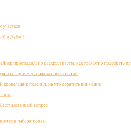
х участков
ий в Дубае?
зайнер пристыдил, но раскрыл карты, как грамотно подобрать п
вукоизоляции межэтажных перекрытий
й кровельщик пояснил, на что обратить внимание
 кв м.
? Бессмысленный вопрос
интус в лабораториях