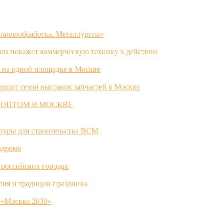
таллообработка. Металлургия»
ans покажет коммерческую технику в действии
 на одной площадке в Москве
ршит сезон выставок запчастей в Москве
 ОПТОМ В МОСКВЕ
ктуры для строительства ВСМ
одрома
 российских городах
ория и традиции праздника
 «Москва 2030»