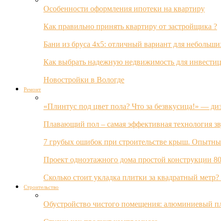
Особенности оформления ипотеки на квартиру
Как правильно принять квартиру от застройщика ?
Бани из бруса 4х5: отличный вариант для небольши
Как выбрать надежную недвижимость для инвестиц
Новостройки в Вологде
Ремонт
«Плинтус под цвет пола? Что за безвкусица!» — ди
Плавающий пол – самая эффективная технология з
7 грубых ошибок при строительстве крыш. Опытны
Проект одноэтажного дома простой конструкции 80
Сколько стоит укладка плитки за квадратный метр
Строительство
Обустройство чистого помещения: алюминиевый пл