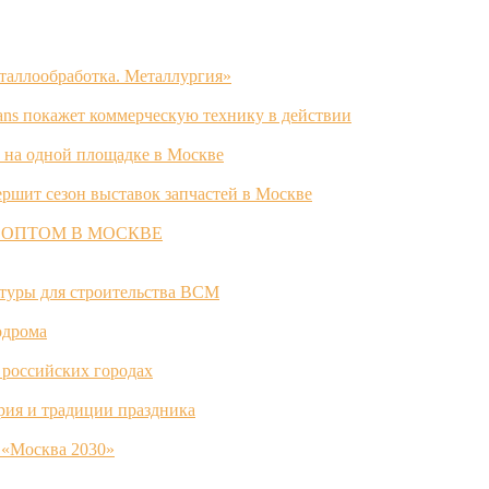
таллообработка. Металлургия»
ans покажет коммерческую технику в действии
 на одной площадке в Москве
ршит сезон выставок запчастей в Москве
 ОПТОМ В МОСКВЕ
ктуры для строительства ВСМ
одрома
 российских городах
ория и традиции праздника
 «Москва 2030»