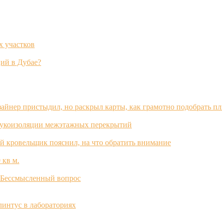
х участков
ий в Дубае?
зайнер пристыдил, но раскрыл карты, как грамотно подобрать п
вукоизоляции межэтажных перекрытий
й кровельщик пояснил, на что обратить внимание
 кв м.
? Бессмысленный вопрос
интус в лабораториях