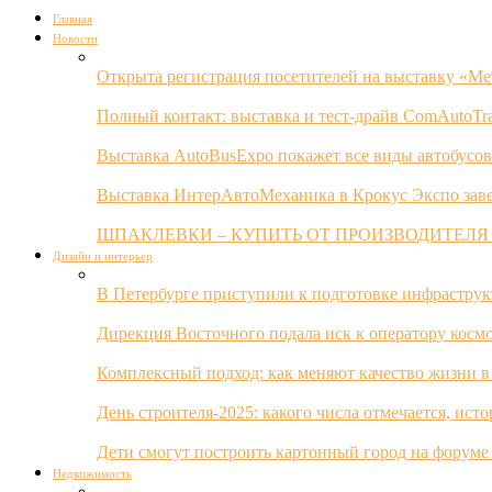
Главная
Новости
Открыта регистрация посетителей на выставку «Ме
Полный контакт: выставка и тест-драйв ComAutoTr
Выставка AutoBusExpo покажет все виды автобусов
Выставка ИнтерАвтоМеханика в Крокус Экспо заве
ШПАКЛЕВКИ – КУПИТЬ ОТ ПРОИЗВОДИТЕЛЯ
Дизайн и интерьер
В Петербурге приступили к подготовке инфрастру
Дирекция Восточного подала иск к оператору косм
Комплексный подход: как меняют качество жизни в
День строителя-2025: какого числа отмечается, ист
Дети смогут построить картонный город на форуме
Недвижимость