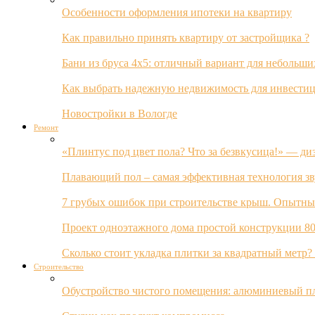
Особенности оформления ипотеки на квартиру
Как правильно принять квартиру от застройщика ?
Бани из бруса 4х5: отличный вариант для небольши
Как выбрать надежную недвижимость для инвестиц
Новостройки в Вологде
Ремонт
«Плинтус под цвет пола? Что за безвкусица!» — ди
Плавающий пол – самая эффективная технология з
7 грубых ошибок при строительстве крыш. Опытны
Проект одноэтажного дома простой конструкции 80
Сколько стоит укладка плитки за квадратный метр
Строительство
Обустройство чистого помещения: алюминиевый пл