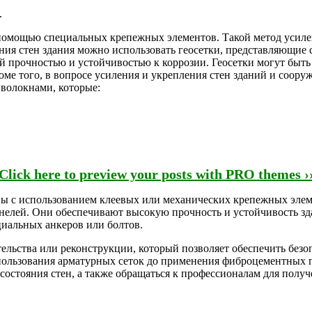
.
помощью специальных крепежных элементов. Такой метод усилен
ния стен здания можно использовать геосетки, представляющие
прочностью и устойчивостью к коррозии. Геосетки могут быть у
ме того, в вопросе усиления и укрепления стен зданий и соор
волокнами, которые:
Click here to preview your posts with PRO themes ›
ы с использованием клеевых или механических крепежных элем
анелей. Они обеспечивают высокую прочность и устойчивость з
циальных анкеров или болтов.
ельства или реконструкции, который позволяет обеспечить безо
спользования арматурных сеток до применения фиброцементных 
 состояния стен, а также обращаться к профессионалам для пол