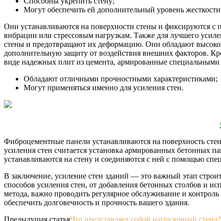
Способны укрепить стену;
Могут обеспечить ей дополнительный уровень жесткости
Они устанавливаются на поверхности стены и фиксируются с 
вибрации или стрессовым нагрузкам. Также для лучшего усиле
стены и предотвращают их деформацию. Они обладают высокой 
дополнительную защиту от воздействия внешних факторов. Кро
виде надежных плит из цемента, армированные специальными 
Обладают отличными прочностными характеристиками;
Могут применяться именно для усиления стен.
Фиброцементные панели устанавливаются на поверхность стен
усиления стен считается установка армированных бетонных п
устанавливаются на стену и соединяются с ней с помощью спе
В заключение, усиление стен зданий — это важный этап строит
способов усиления стен, от добавления бетонных столбов и и
метода, важно проводить регулярное обслуживание и контроль
обеспечить долговечность и прочность вашего здания.
Предыдущая статья
Что представляет собой нагрузочный стенд?