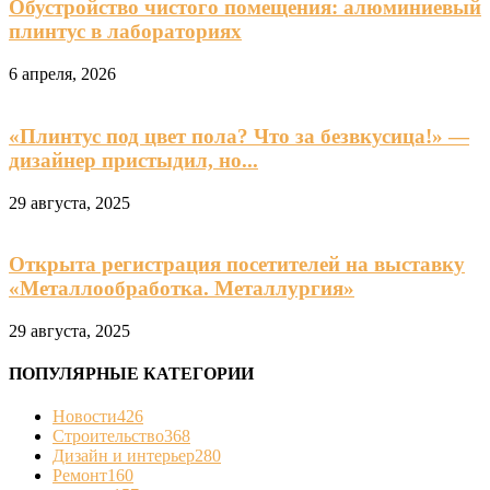
Обустройство чистого помещения: алюминиевый
плинтус в лабораториях
6 апреля, 2026
«Плинтус под цвет пола? Что за безвкусица!» —
дизайнер пристыдил, но...
29 августа, 2025
Открыта регистрация посетителей на выставку
«Металлообработка. Металлургия»
29 августа, 2025
ПОПУЛЯРНЫЕ КАТЕГОРИИ
Новости
426
Строительство
368
Дизайн и интерьер
280
Ремонт
160