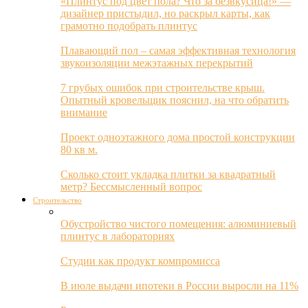
«Плинтус под цвет пола? Что за безвкусица!» —
дизайнер пристыдил, но раскрыл карты, как
грамотно подобрать плинтус
Плавающий пол – самая эффективная технология
звукоизоляции межэтажных перекрытий
7 грубых ошибок при строительстве крыш.
Опытный кровельщик пояснил, на что обратить
внимание
Проект одноэтажного дома простой конструкции
80 кв м.
Сколько стоит укладка плитки за квадратный
метр? Бессмысленный вопрос
Строительство
Обустройство чистого помещения: алюминиевый
плинтус в лабораториях
Студии как продукт компромисса
В июле выдачи ипотеки в России выросли на 11%