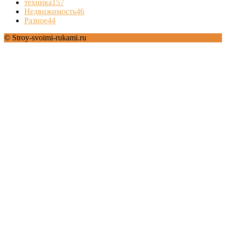
техника
157
Недвижимость
46
Разное
44
© Stroy-svoimi-rukami.ru