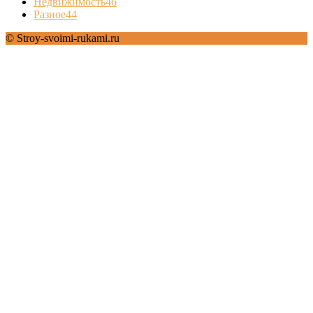
Недвижимость
46
Разное
44
© Stroy-svoimi-rukami.ru