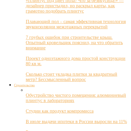
«Плинтус под цвет пола? Что за безвкусица!» —
дизайнер пристыдил, но раскрыл карты, как
грамотно подобрать плинтус
Плавающий пол – самая эффективная технология
звукоизоляции межэтажных перекрытий
7 грубых ошибок при строительстве крыш.
Опытный кровельщик пояснил, на что обратить
внимание
Проект одноэтажного дома простой конструкции
80 кв м.
Сколько стоит укладка плитки за квадратный
метр? Бессмысленный вопрос
Строительство
Обустройство чистого помещения: алюминиевый
плинтус в лабораториях
Студии как продукт компромисса
В июле выдачи ипотеки в России выросли на 11%