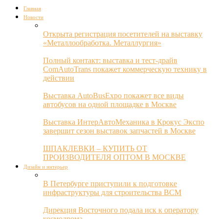
Главная
Новости
Открыта регистрация посетителей на выставку
«Металлообработка. Металлургия»
Полный контакт: выставка и тест-драйв
ComAutoTrans покажет коммерческую технику в
действии
Выставка AutoBusExpo покажет все виды
автобусов на одной площадке в Москве
Выставка ИнтерАвтоМеханика в Крокус Экспо
завершит сезон выставок запчастей в Москве
ШПАКЛЕВКИ – КУПИТЬ ОТ
ПРОИЗВОДИТЕЛЯ ОПТОМ В МОСКВЕ
Дизайн и интерьер
В Петербурге приступили к подготовке
инфраструктуры для строительства ВСМ
Дирекция Восточного подала иск к оператору
космодрома