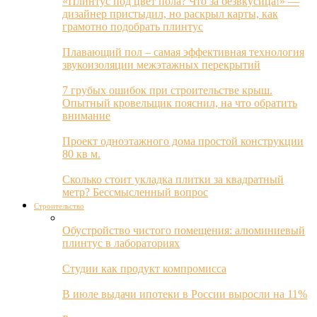
«Плинтус под цвет пола? Что за безвкусица!» —
дизайнер пристыдил, но раскрыл карты, как
грамотно подобрать плинтус
Плавающий пол – самая эффективная технология
звукоизоляции межэтажных перекрытий
7 грубых ошибок при строительстве крыш.
Опытный кровельщик пояснил, на что обратить
внимание
Проект одноэтажного дома простой конструкции
80 кв м.
Сколько стоит укладка плитки за квадратный
метр? Бессмысленный вопрос
Строительство
Обустройство чистого помещения: алюминиевый
плинтус в лабораториях
Студии как продукт компромисса
В июле выдачи ипотеки в России выросли на 11%