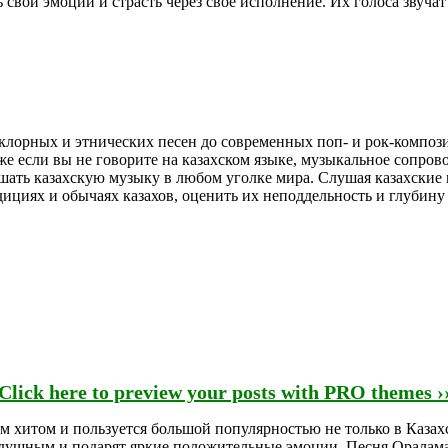
свои эмоции и страсть через свое исполнение. Их голоса звучат 
клорных и этнических песен до современных поп- и рок-компози
же если вы не говорите на казахском языке, музыкальное сопров
шать казахскую музыку в любом уголке мира. Слушая казахские
адициях и обычаях казахов, оценить их неподдельность и глуб
Click here to preview your posts with PRO themes ›
хитом и пользуется большой популярностью не только в Казахст
душным и подарят яркие положительные эмоции. Песня Оралама