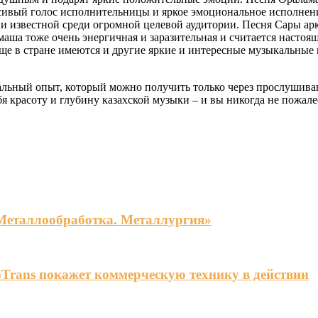
вый голос исполнительницы и яркое эмоциональное исполнение
 и известной среди огромной целевой аудитории. Песня Сары а
ша тоже очень энергичная и заразительная и считается настоящ
 Еще в стране имеются и другие яркие и интересные музыкальны
льный опыт, который можно получить только через прослушиван
бя красоту и глубину казахской музыки – и вы никогда не пожале
«Металлообработка. Металлургия»
Trans покажет коммерческую технику в действии