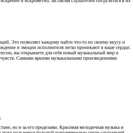
искренне и искрометно, заставляя слушателей погрузиться в их
ций. Это позволяет каждому найти что-то по своему вкусу и
ождение и эмоции исполнителя легко проникают в ваше сердце.
 песни, вы открываете для себя новый музыкальный мир и
ину чувств. Самыми яркими музыкальными произведениями
›
ане, но и за его пределами. Красивая мелодичная музыка и
 тоже пользуется большой популярностью среди слушателей.