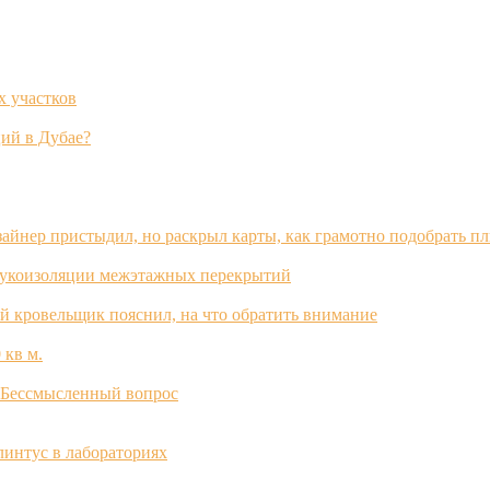
х участков
ий в Дубае?
зайнер пристыдил, но раскрыл карты, как грамотно подобрать п
вукоизоляции межэтажных перекрытий
й кровельщик пояснил, на что обратить внимание
 кв м.
? Бессмысленный вопрос
интус в лабораториях