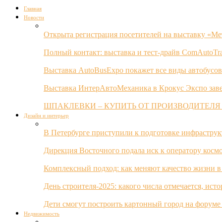
Главная
Новости
Открыта регистрация посетителей на выставку «Ме
Полный контакт: выставка и тест-драйв ComAutoTr
Выставка AutoBusExpo покажет все виды автобусов
Выставка ИнтерАвтоМеханика в Крокус Экспо заве
ШПАКЛЕВКИ – КУПИТЬ ОТ ПРОИЗВОДИТЕЛЯ
Дизайн и интерьер
В Петербурге приступили к подготовке инфрастру
Дирекция Восточного подала иск к оператору косм
Комплексный подход: как меняют качество жизни в
День строителя-2025: какого числа отмечается, ист
Дети смогут построить картонный город на форуме
Недвижимость