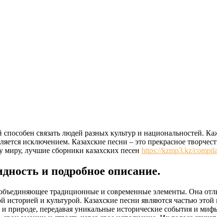
й способен связать людей разных культур и национальностей. К
ляется исключением. Казахские песни – это прекрасное творчест
у миру, лучшие сборники казахских песен
https://kzmp3.kz/compila
дность и подробное описание.
 объединяющее традиционные и современные элементы. Она отли
той историей и культурой. Казахские песни являются частью это
е и природе, передавая уникальные исторические события и миф