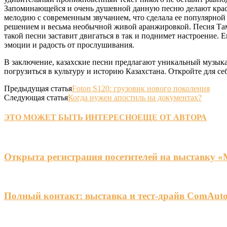
Запоминающейся и очень душевной данную песню делают краси
мелодию с современным звучанием, что сделала ее популярной
решением и весьма необычной живой аранжировкой. Песня Тама
такой песни заставит двигаться в так и поднимет настроение.
эмоции и радость от прослушивания.
В заключение, казахские песни предлагают уникальный музыка
погрузиться в культуру и историю Казахстана. Откройте для се
Предыдущая статья
Foton S120: грузовик нового поколения
Следующая статья
Когда нужен апостиль на документах?
ЭТО МОЖЕТ БЫТЬ ИНТЕРЕСНО
ЕЩЕ ОТ АВТОРА
Открыта регистрация посетителей на выставку 
Полный контакт: выставка и тест-драйв ComAuto