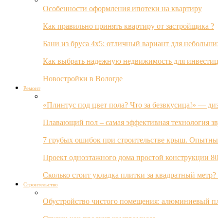
Особенности оформления ипотеки на квартиру
Как правильно принять квартиру от застройщика ?
Бани из бруса 4х5: отличный вариант для небольши
Как выбрать надежную недвижимость для инвестиц
Новостройки в Вологде
Ремонт
«Плинтус под цвет пола? Что за безвкусица!» — ди
Плавающий пол – самая эффективная технология з
7 грубых ошибок при строительстве крыш. Опытны
Проект одноэтажного дома простой конструкции 80
Сколько стоит укладка плитки за квадратный метр
Строительство
Обустройство чистого помещения: алюминиевый пл