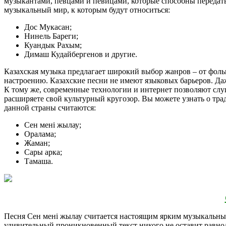
музыкантами, певцами и певицами, которые способны передать 
музыкальный мир, к которым будут относиться:
Дос Мукасан;
Нинель Бареги;
Куандык Рахым;
Димаш Кудайбергенов и другие.
Казахская музыка предлагает широкий выбор жанров – от фоль
настроению. Казахские песни не имеют языковых барьеров. Да
К тому же, современные технологии и интернет позволяют слу
расширяете свой культурный кругозор. Вы можете узнать о тр
данной страны считаются:
Сен мені жылау;
Оралама;
Жаман;
Сары арка;
Тамаша.
Песня Сен мені жылау считается настоящим ярким музыкальным 
удивительный проникновенный текст никого не оставит равно