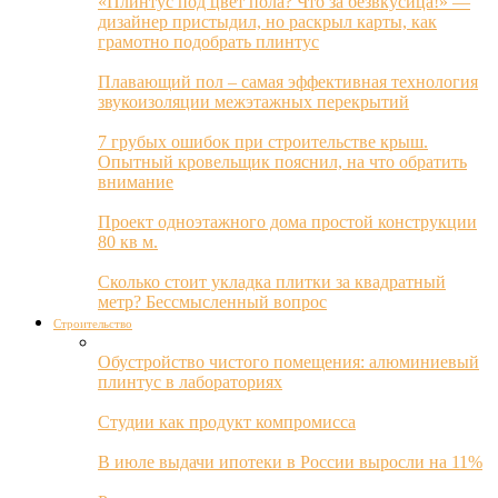
«Плинтус под цвет пола? Что за безвкусица!» —
дизайнер пристыдил, но раскрыл карты, как
грамотно подобрать плинтус
Плавающий пол – самая эффективная технология
звукоизоляции межэтажных перекрытий
7 грубых ошибок при строительстве крыш.
Опытный кровельщик пояснил, на что обратить
внимание
Проект одноэтажного дома простой конструкции
80 кв м.
Сколько стоит укладка плитки за квадратный
метр? Бессмысленный вопрос
Строительство
Обустройство чистого помещения: алюминиевый
плинтус в лабораториях
Студии как продукт компромисса
В июле выдачи ипотеки в России выросли на 11%