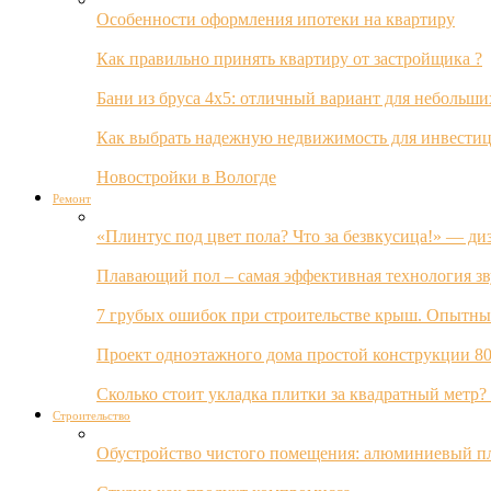
Особенности оформления ипотеки на квартиру
Как правильно принять квартиру от застройщика ?
Бани из бруса 4х5: отличный вариант для небольши
Как выбрать надежную недвижимость для инвестиц
Новостройки в Вологде
Ремонт
«Плинтус под цвет пола? Что за безвкусица!» — ди
Плавающий пол – самая эффективная технология з
7 грубых ошибок при строительстве крыш. Опытны
Проект одноэтажного дома простой конструкции 80
Сколько стоит укладка плитки за квадратный метр
Строительство
Обустройство чистого помещения: алюминиевый пл