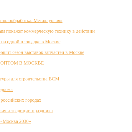
таллообработка. Металлургия»
ans покажет коммерческую технику в действии
 на одной площадке в Москве
ршит сезон выставок запчастей в Москве
 ОПТОМ В МОСКВЕ
ктуры для строительства ВСМ
одрома
 российских городах
ория и традиции праздника
 «Москва 2030»