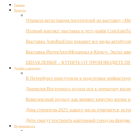
Главная
Новости
Открыта регистрация посетителей на выставку «Ме
Полный контакт: выставка и тест-драйв ComAutoTr
Выставка AutoBusExpo покажет все виды автобусов
Выставка ИнтерАвтоМеханика в Крокус Экспо заве
ШПАКЛЕВКИ – КУПИТЬ ОТ ПРОИЗВОДИТЕЛЯ
Дизайн и интерьер
В Петербурге приступили к подготовке инфрастру
Дирекция Восточного подала иск к оператору косм
Комплексный подход: как меняют качество жизни в
День строителя-2025: какого числа отмечается, ист
Дети смогут построить картонный город на форуме
Недвижимость