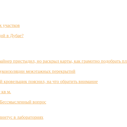
х участков
ий в Дубае?
зайнер пристыдил, но раскрыл карты, как грамотно подобрать п
вукоизоляции межэтажных перекрытий
й кровельщик пояснил, на что обратить внимание
 кв м.
? Бессмысленный вопрос
интус в лабораториях