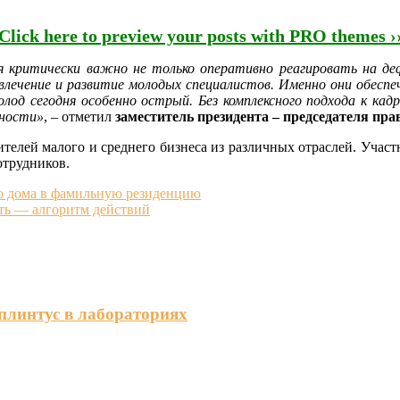
Click here to preview your posts with PRO themes ›
дня критически важно не только оперативно реагировать на д
ивлечение и развитие молодых специалистов. Именно они обесп
лод сегодня особенно острый. Без комплексного подхода к кадр
бности»
, – отметил
заместитель президента – председателя пр
ителей малого и среднего бизнеса из различных отраслей. Учас
отрудников.
го дома в фамильную резиденцию
ать — алгоритм действий
плинтус в лабораториях