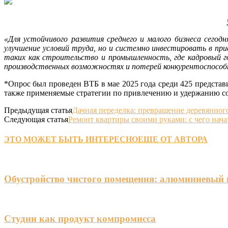
«Для устойчивого развития среднего и малого бизнеса сего
улучшение условий труда, но и системно инвестировать в пр
таких как строительство и промышленность, где кадровый го
производственных возможностях и потерей конкурентоспосо
*Опрос был проведен ВТБ в мае 2025 года среди 425 представ
также применяемые стратегии по привлечению и удержанию с
Предыдущая статья
Дачная переделка: превращение деревянно
Следующая статья
Ремонт квартиры своими руками: с чего нач
ЭТО МОЖЕТ БЫТЬ ИНТЕРЕСНО
ЕЩЕ ОТ АВТОРА
Обустройство чистого помещения: алюминиевый 
Студии как продукт компромисса